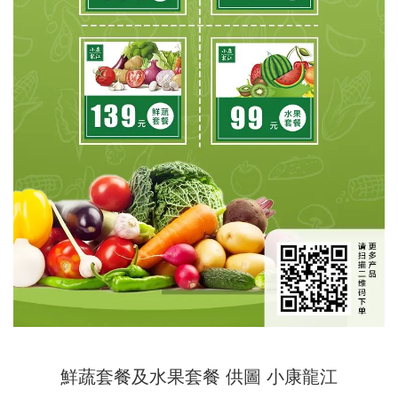
鮮蔬套餐及水果套餐 供圖 小康龍江