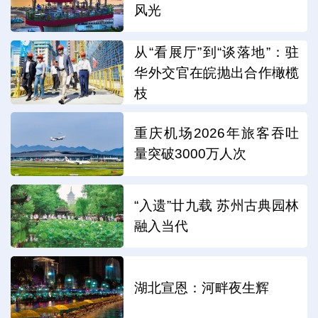
风光
从“看展厅”到“谈落地”：驻
华外交官在皖抛出合作橄榄
枝
重庆机场2026年旅客吞吐
量突破3000万人次
“入遗”廿九载 苏州古典园林
融入当代
湖北宣恩：河畔夜生辉