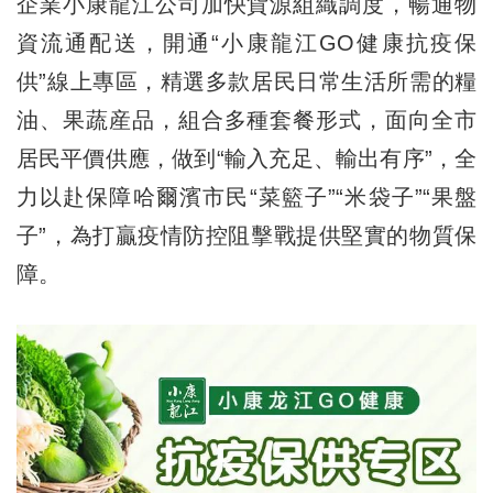
企業小康龍江公司加快貨源組織調度，暢通物
資流通配送，開通“小康龍江GO健康抗疫保
供”線上專區，精選多款居民日常生活所需的糧
油、果蔬産品，組合多種套餐形式，面向全市
居民平價供應，做到“輸入充足、輸出有序”，全
力以赴保障哈爾濱市民“菜籃子”“米袋子”“果盤
子”，為打贏疫情防控阻擊戰提供堅實的物質保
障。