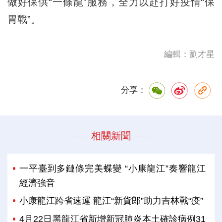
做好保供“一條龍”服務，全力以赴打好疫情“保
胃戰”。
編輯：劉才星
分享：
相關新聞
一平臺到多鏈條完美蝶變 “小康龍江”奏響龍江
經濟強音
小康龍江跨省速運 龍江“新貨郎”助力吉林戰“疫”
4月22日黑龍江省新增新冠肺炎本土確診病例31