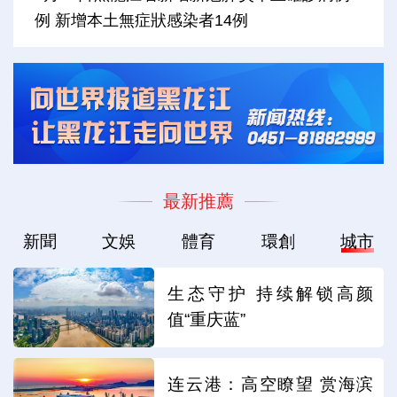
例 新增本土無症狀感染者14例
最新推薦
新聞
文娛
體育
環創
城市
生态守护 持续解锁高颜
值“重庆蓝”
连云港：高空瞭望 赏海滨