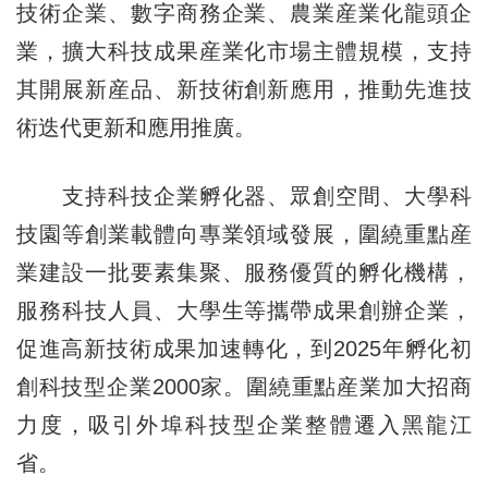
技術企業、數字商務企業、農業産業化龍頭企
業，擴大科技成果産業化市場主體規模，支持
其開展新産品、新技術創新應用，推動先進技
術迭代更新和應用推廣。
支持科技企業孵化器、眾創空間、大學科
技園等創業載體向專業領域發展，圍繞重點産
業建設一批要素集聚、服務優質的孵化機構，
服務科技人員、大學生等攜帶成果創辦企業，
促進高新技術成果加速轉化，到2025年孵化初
創科技型企業2000家。圍繞重點産業加大招商
力度，吸引外埠科技型企業整體遷入黑龍江
省。