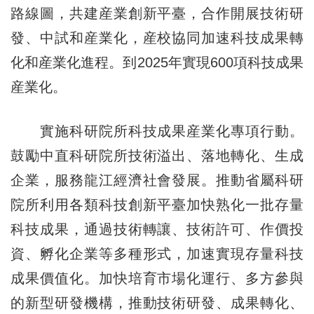
路線圖，共建産業創新平臺，合作開展技術研
發、中試和産業化，産校協同加速科技成果轉
化和産業化進程。到2025年實現600項科技成果
産業化。
實施科研院所科技成果産業化專項行動。
鼓勵中直科研院所技術溢出、落地轉化、生成
企業，服務龍江經濟社會發展。推動省屬科研
院所利用各類科技創新平臺加快熟化一批存量
科技成果，通過技術轉讓、技術許可、作價投
資、孵化企業等多種形式，加速實現存量科技
成果價值化。加快培育市場化運行、多方參與
的新型研發機構，推動技術研發、成果轉化、