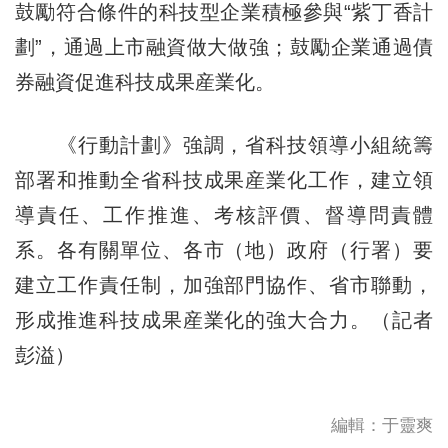
鼓勵符合條件的科技型企業積極參與“紫丁香計
劃”，通過上市融資做大做強；鼓勵企業通過債
券融資促進科技成果産業化。
《行動計劃》強調，省科技領導小組統籌
部署和推動全省科技成果産業化工作，建立領
導責任、工作推進、考核評價、督導問責體
系。各有關單位、各市（地）政府（行署）要
建立工作責任制，加強部門協作、省市聯動，
形成推進科技成果産業化的強大合力。（記者
彭溢）
編輯：于靈爽