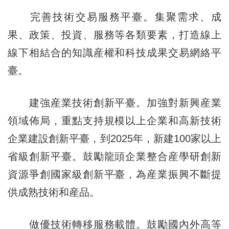
完善技術交易服務平臺。集聚需求、成
果、政策、投資、服務等各類要素，打造線上
線下相結合的知識産權和科技成果交易網絡平
臺。
建強産業技術創新平臺。加強對新興産業
領域佈局，重點支持規模以上企業和高新技術
企業建設創新平臺，到2025年，新建100家以上
省級創新平臺。鼓勵龍頭企業整合産學研創新
資源爭創國家級創新平臺，為産業振興不斷提
供成熟技術和産品。
做優技術轉移服務載體。鼓勵國內外高等