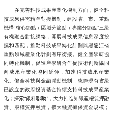
在完善科技成果産業化機制方面，健全科
技成果供需精準對接機制，建設省、市、重點
機構“核心節點＋區域分節點＋專業分節點”三級
有機融合對接網絡，開展科技成果信息深度挖
掘和匹配，推動科技成果轉化計劃與黑龍江省
重點領域産業化計劃有序銜接。健全産學研協
同轉化機制，促進産學研合作從技術創新協同
向成果産業化協同延伸，加速科技成果産業
化。健全科技與金融聯動機制，統籌現有省級
已設立的政府投資基金持續支持科技成果産業
化；探索“銀科聯動”，大力推進知識産權質押融
資、股權質押融資，擴大融資擔保資金規模；