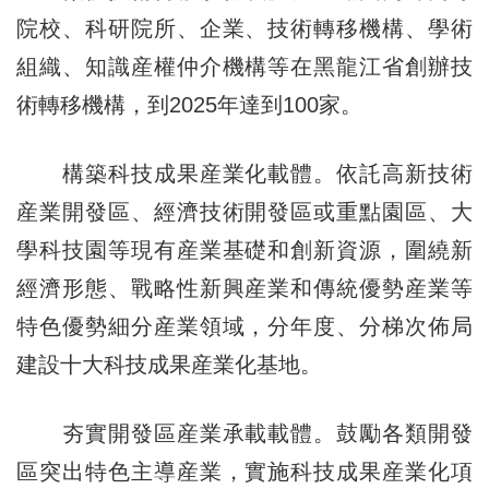
院校、科研院所、企業、技術轉移機構、學術
組織、知識産權仲介機構等在黑龍江省創辦技
術轉移機構，到2025年達到100家。
構築科技成果産業化載體。依託高新技術
産業開發區、經濟技術開發區或重點園區、大
學科技園等現有産業基礎和創新資源，圍繞新
經濟形態、戰略性新興産業和傳統優勢産業等
特色優勢細分産業領域，分年度、分梯次佈局
建設十大科技成果産業化基地。
夯實開發區産業承載載體。鼓勵各類開發
區突出特色主導産業，實施科技成果産業化項