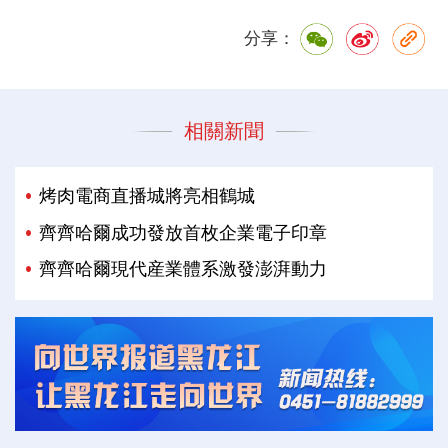
分享：
相關新聞
烤肉電商直播城將亮相鶴城
齊齊哈爾成功發放首枚企業電子印章
齊齊哈爾現代産業體系激發澎湃動力