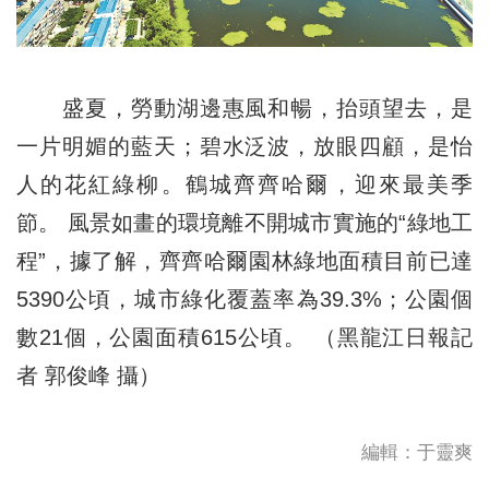
盛夏，勞動湖邊惠風和暢，抬頭望去，是
一片明媚的藍天；碧水泛波，放眼四顧，是怡
人的花紅綠柳。鶴城齊齊哈爾，迎來最美季
節。 風景如畫的環境離不開城市實施的“綠地工
程”，據了解，齊齊哈爾園林綠地面積目前已達
5390公頃，城市綠化覆蓋率為39.3%；公園個
數21個，公園面積615公頃。 （黑龍江日報記
者 郭俊峰 攝）
編輯：于靈爽