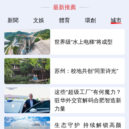
最新推薦
新聞
文娛
體育
環創
城市
世界级“水上电梯”将成型
苏州：校地共创“同里诗光”
这些“超级工厂”有何魔力？
驻华外交官解码合肥智造新
力量
生态守护 持续解锁高颜