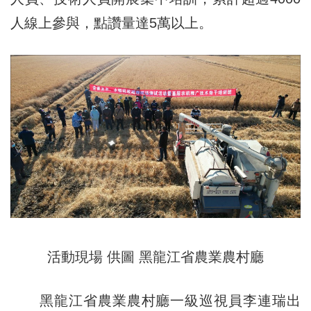
人線上參與，點讚量達5萬以上。
活動現場 供圖 黑龍江省農業農村廳
黑龍江省農業農村廳一級巡視員李連瑞出