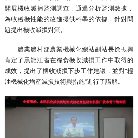
開展機收減損監測調查，通過分析監測數據，
為收穫機性能的改進提供科學的依據，針對問
題提出機收減損對策。
農業農村部農業機械化總站副站長徐振興
肯定了黑龍江省在糧食機收減損工作中取得的
成效，提出了機收減損下步工作建議，並對“糧
油機械化增産減損技術與措施”進行了講解。