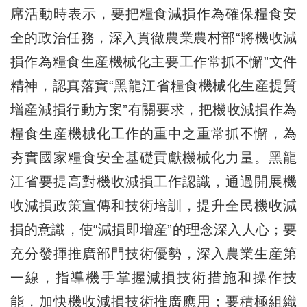
席活動時表示，要把糧食減損作為確保糧食安
全的政治任務，深入貫徹農業農村部“將機收減
損作為糧食生産機械化主要工作常抓不懈”文件
精神，認真落實“黑龍江省糧食機械化生産提質
增産減損行動方案”有關要求，把機收減損作為
糧食生産機械化工作的重中之重常抓不懈，為
夯實國家糧食安全基礎貢獻機械化力量。黑龍
江省要提高對機收減損工作認識，通過開展機
收減損政策宣傳和技術培訓，提升全民機收減
損的意識，使“減損即增産”的理念深入人心；要
充分發揮推廣部門技術優勢，深入農業生産第
一線，指導機手掌握減損技術措施和操作技
能，加快機收減損技術推廣應用；要積極組織