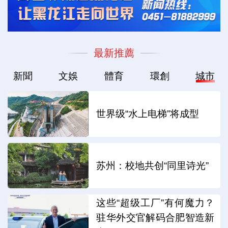
最新推薦
新聞
文娛
體育
環創
城市
世界级“水上电梯”将成型
苏州：校地共创“同里诗光”
这些“超级工厂”有何魔力？
驻华外交官解码合肥智造新