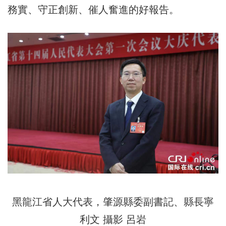
務實、守正創新、催人奮進的好報告。
黑龍江省人大代表，肇源縣委副書記、縣長寧
利文 攝影 呂岩