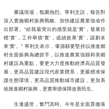
審議現場，氛圍熱烈。寧利文説，報告對
深入實施鄉村振興戰略、加快建設農業強省作
出部署。“給我最突出的感受就是‘實’，發展目
標‘實’，工作舉措‘實’，成績效果‘實’，謀劃未
來‘實’。” 寧利文表示，肇源縣要堅持以推進鄉
村全面振興為總抓手，以推進農業強縣和美鄉
村建設為重點，要更大力度推動經濟高品質發
展，更高品質建設現代産業體系，更嚴標准保
護生態環境，更高品質推動城市建設，更加系
統推進鄉村振興，更實舉措保障改善民生。
生逢盛世，奮鬥其時。今年是全面貫徹落