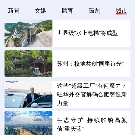
新聞
文娛
體育
環創
城市
世界级“水上电梯”将成型
苏州：校地共创“同里诗光”
这些“超级工厂”有何魔力？
驻华外交官解码合肥智造新
力量
生态守护 持续解锁高颜
值“重庆蓝”