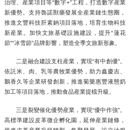
治理、産業項目等“數字+”工程，打造數字産業
新優勢。支持魯諾獸藥發展全産業鏈生態圈，
推進文豐科技肝素鈉項目落地，培育生物科技
新産業。加快文旅基礎設施建設，提升“蓮花
節”“冰雪節”品牌影響，塑造全季文旅新形象。
二是融合建設支柱産業，實現“有中創優”。
依託米、肉、乳等農牧業優勢，助力鑫慶吉、
鵝香久等企業研發創新，推進菊樂惠豐液態奶
加工等項目落地，推動食品産業提檔升級。
三是裂變催化優勢産業，實現“優中作強”。
高標準建設皮革微企孵化園，延伸産業鏈條，