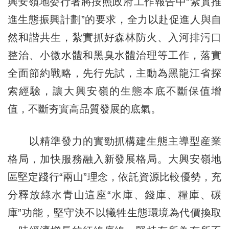
興安嶺地委行署將按照政府工作報告中“紮實推
進生態振興計劃”的要求，全力以赴促進人與自
然和諧共生，紮實抓好森林防火、入河排污口
整治、小微水體和黑臭水體治理等工作，落實
全面節約戰略，先行先試，主動為黑龍江省探
索經驗，讓大興安嶺的生態本底不斷保值增
值，不斷夯實高品質發展的底氣。
以精準發力的實勁抓構建生態主導型産業
格局，加快服務融入新發展格局。大興安嶺地
區堅定踐行“兩山”理念，依託資源比較優勢，充
分釋放綠水青山這座“水庫、錢庫、糧庫、碳
庫”功能，堅守決不以犧牲生態環境為代價換取