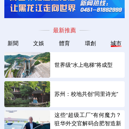
最新推薦
新聞
文娛
體育
環創
城市
世界级“水上电梯”将成型
苏州：校地共创“同里诗光”
这些“超级工厂”有何魔力？
驻华外交官解码合肥智造新