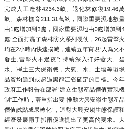
完成人工造林4264.6畝、退化林修復19.46萬
畝、森林撫育211.31萬畝，國際重要濕地數量
由1處增加到3處，國家重要濕地由0處增加到4
處;全面打贏了森林防火系列硬仗，26起雷擊火
均在2小時內快速撲滅，連續五年實現“人為火不
發生,雷擊火不過夜”; 持續深入打好藍天、碧
水、凈土三大保衛戰，大氣、水、土壤等環境
品質均達到或超過黑龍江省確定的目標。今年
政府工作報告在部署“建立生態産品價值實現機
制”工作時，著重指出要“推動大興安嶺生態産品
價值試點成果轉化”，這對大興安嶺生態保護和
經濟發展兩手抓兩促進提出了更高的要求。大