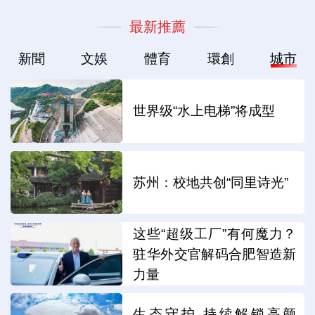
最新推薦
新聞
文娛
體育
環創
城市
世界级“水上电梯”将成型
苏州：校地共创“同里诗光”
这些“超级工厂”有何魔力？
驻华外交官解码合肥智造新
力量
生态守护 持续解锁高颜