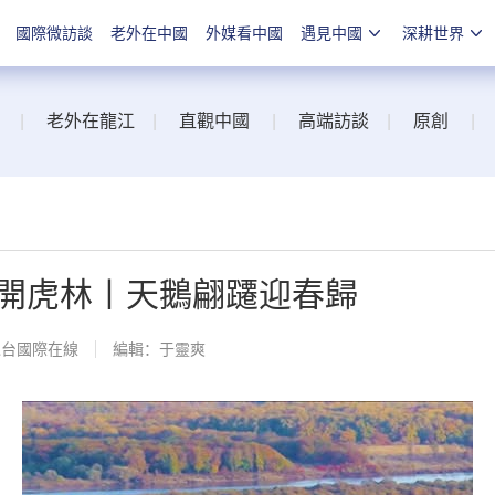
國際微訪談
老外在中國
外媒看中國
遇見中國
深耕世界
|
老外在龍江
|
直觀中國
|
高端訪談
|
原創
|
開虎林丨天鵝翩躚迎春歸
總台國際在線
編輯：于靈爽