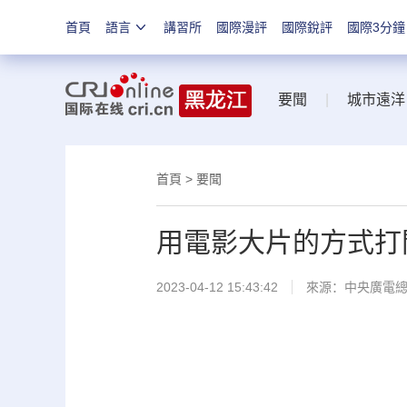
首頁
語言
講習所
國際漫評
國際銳評
國際3分鐘
要聞
|
城市遠洋
首頁
>
要聞
用電影大片的方式打
2023-04-12 15:43:42
來源：中央廣電