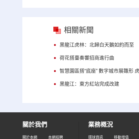
相關新聞
黑龍江虎林：北歸白天鵝如約而至
荷花搭臺奏響招商進行曲
智慧園區搭“底座” 數字城市展雛形
黑龍江：東方紅站完成改建
關於我們
業務概況
關於本網
本網招聘
環球資訊
移動增值