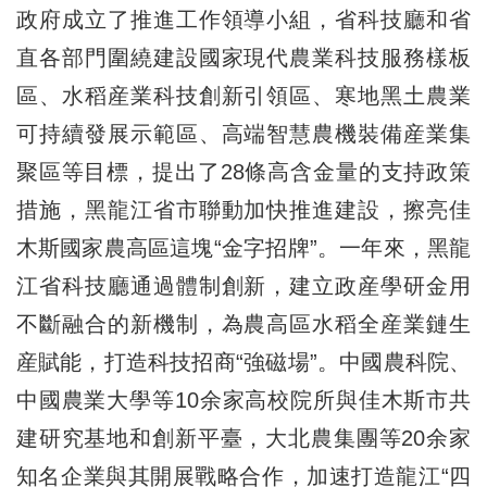
政府成立了推進工作領導小組，省科技廳和省
直各部門圍繞建設國家現代農業科技服務樣板
區、水稻産業科技創新引領區、寒地黑土農業
可持續發展示範區、高端智慧農機裝備産業集
聚區等目標，提出了28條高含金量的支持政策
措施，黑龍江省市聯動加快推進建設，擦亮佳
木斯國家農高區這塊“金字招牌”。一年來，黑龍
江省科技廳通過體制創新，建立政産學研金用
不斷融合的新機制，為農高區水稻全産業鏈生
産賦能，打造科技招商“強磁場”。中國農科院、
中國農業大學等10余家高校院所與佳木斯市共
建研究基地和創新平臺，大北農集團等20余家
知名企業與其開展戰略合作，加速打造龍江“四