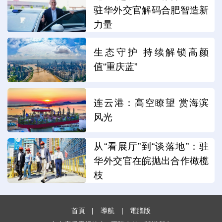
驻华外交官解码合肥智造新
力量
生态守护 持续解锁高颜
值“重庆蓝”
连云港：高空瞭望 赏海滨
风光
从“看展厅”到“谈落地”：驻
华外交官在皖抛出合作橄榄
枝
首頁
|
導航
|
電腦版