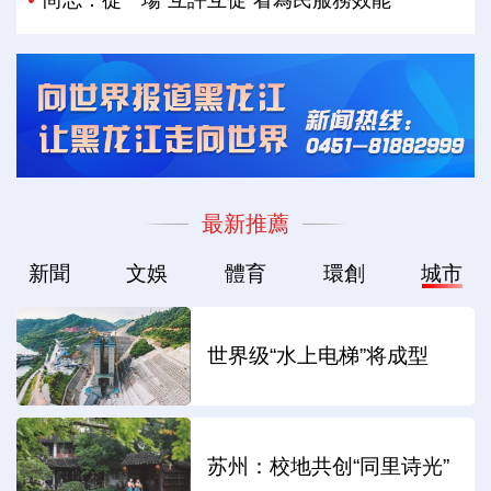
尚志：從一場“互評互促”看為民服務效能
最新推薦
新聞
文娛
體育
環創
城市
世界级“水上电梯”将成型
苏州：校地共创“同里诗光”