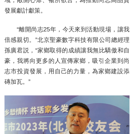
域，敞開心扉、暢所欲言，為推動尚志高品質
發展獻計獻策。
“離開尚志25年，今天來到活動現場，讓我
倍感親切。”北京聖豪數字科技有限公司總經理
孫廣君説，“家鄉取得的成績讓我無比驕傲和自
豪，我將向更多的人宣傳家鄉，吸引企業到尚
志市投資發展，用自己的力量，為家鄉建設添
磚加瓦。”