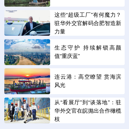
这些“超级工厂”有何魔力？
驻华外交官解码合肥智造新
力量
生态守护 持续解锁高颜
值“重庆蓝”
连云港：高空瞭望 赏海滨
风光
从“看展厅”到“谈落地”：驻
华外交官在皖抛出合作橄榄
枝