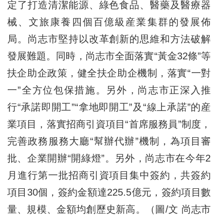
定了打造清潔能源、綠色食品、醫藥及醫療器
械、文旅康養四個百億級産業集群的發展佈
局。尚志市堅持以改革創新的思維和方法破解
發展難題。同時，尚志市全面落實“黃金32條”等
扶企助企政策，健全扶企助企機制，落實“一對
一”全方位包保措施。另外，尚志市正深入推
行“承諾即開工”“拿地即開工”及“線上承諾”的産
業項目，落實招商引資項目“首席服務員”制度，
完善政務服務大廳“幫辦代辦”機制，為項目審
批、企業開辦“開綠燈”。另外，尚志市在今年2
月進行第一批招商引資項目集中簽約，共簽約
項目30個，簽約金額達225.5億元，簽約項目數
量、規模、金額均創歷史新高。（圖/文 尚志市