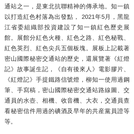
通站之一，是東北抗聯精神的傳承地。知一鎮
以打造紅色村落為出發點， 2021年5月，黑龍
江省委組織部投資建設了知一鎮紅色歷史展
館。展館分紅色火種、紅色之路、紅色秘戰、
紅色英烈、紅色尖兵五個板塊。展板上記載著
密山國際秘密交通站的歷史，還展覽著《紅燈
記》故事誕生記，《自有後來人》電影膠片、
《紅燈記》手提鐵路信號燈，柳知一使用過鋼
筆、手寫稿，密山國際秘密交通站路線圖、交
通員的水壺、相機、收音機、大衣，交通員查
看秘密信件用過的碘酒及早年的共産黨員證等
等。