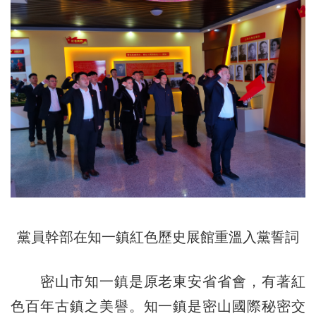
黨員幹部在知一鎮紅色歷史展館重溫入黨誓詞
密山市知一鎮是原老東安省省會，有著紅
色百年古鎮之美譽。知一鎮是密山國際秘密交