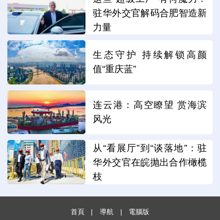
驻华外交官解码合肥智造新
力量
生态守护 持续解锁高颜
值“重庆蓝”
连云港：高空瞭望 赏海滨
风光
从“看展厅”到“谈落地”：驻
华外交官在皖抛出合作橄榄
枝
首頁
|
導航
|
電腦版