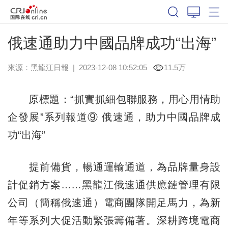
俄速通助力中國品牌成功“出海”
來源：
黑龍江日報
|
2023-12-08 10:52:05
11.5万
原標題：“抓實抓細包聯服務，用心用情助
企發展”系列報道⑨ 俄速通，助力中國品牌成
功“出海”
提前備貨，暢通運輸通道，為品牌量身設
計促銷方案……黑龍江俄速通供應鏈管理有限
公司（簡稱俄速通）電商團隊開足馬力，為新
年等系列大促活動緊張籌備著。深耕跨境電商