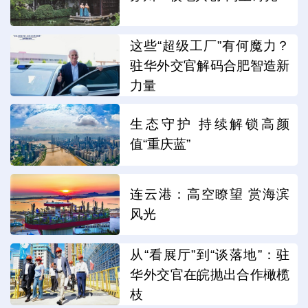
这些“超级工厂”有何魔力？
驻华外交官解码合肥智造新
力量
生态守护 持续解锁高颜
值“重庆蓝”
连云港：高空瞭望 赏海滨
风光
从“看展厅”到“谈落地”：驻
华外交官在皖抛出合作橄榄
枝