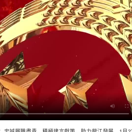
忠誠履職盡責，積極建言獻策，助力龍江發展。1月2