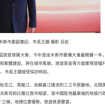
木斯市委副書記、市長王鐵 攝影 呂岩
屆旅遊發展大會，今年是佳木斯市籌備大會最關鍵一年
和軟體建設，將在城市風貌、旅遊景區等方面實現提檔
記、市長王鐵接受採訪時説。
花江、黑龍江、烏蘇裏江匯流的三江平原腹地，北隔
夫斯克和比羅比詹市相望，是中國陸地最東端的地級行
極”之稱，地理位置優勢，旅遊資源豐富。