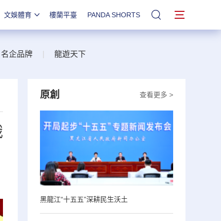
文娛體育
樓蘭平臺
PANDA SHORTS
站內搜索
名企品牌
|
龍遊天下
原創
查看更多 >
俄
黑龍江“十五五”深耕民生沃土