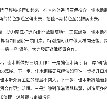
已經積極行動起來，在省內外進行宣傳推介。佳木斯
斯的特色旅遊宣傳出去，把佳木斯特色産品推廣出去。
，助力龍江打造向北開放新高地”。王鐵認為，佳木斯
擁有7個國家一類口岸，特別是同江中俄大橋開通後，
“一橋一島”優勢，大力發展對俄經貿合作。
佳木斯做好三項工作：一是讓佳木斯所有口岸“轉”
700萬噸。下一步，佳木斯將研究解決如果進一步提升口
佳木斯外貿主體的總量不夠大。下一步，佳木斯將通過
貿合作更加活躍。三是加強對俄溝通與聯繫，創造更多
加便捷、過貨能力更加增強。