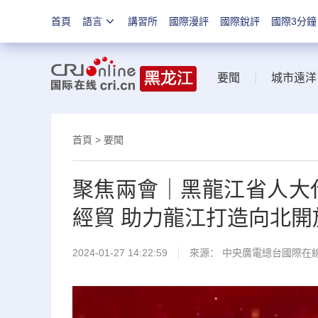
首頁
語言
講習所
國際漫評
國際銳評
國際3分鐘
要聞
|
城市遠洋
首頁
>
要聞
聚焦兩會｜黑龍江省人大
經貿 助力龍江打造向北開
2024-01-27 14:22:59
來源： 中央廣電總台國際在