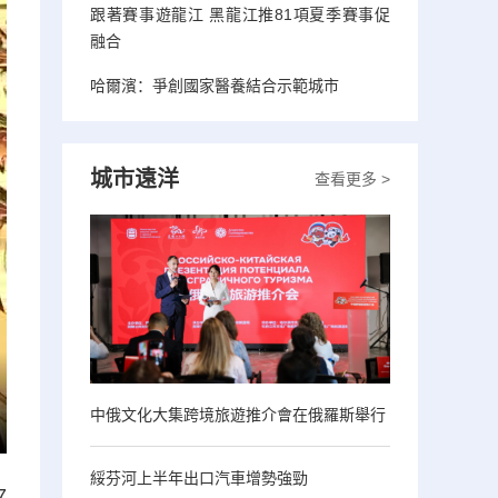
跟著賽事遊龍江 黑龍江推81項夏季賽事促
融合
哈爾濱：爭創國家醫養結合示範城市
城市遠洋
查看更多 >
中俄文化大集跨境旅遊推介會在俄羅斯舉行
綏芬河上半年出口汽車增勢強勁
7