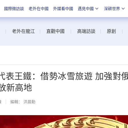
國際微訪談
老外在中國
外媒看中國
遇見中國
深耕世界
|
老外在龍江
|
直觀中國
|
高端訪談
|
原創
|
代表王鐵：借勢冰雪旅遊 加強對
放新高地
線
編輯： 洪晨勳