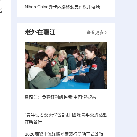
Nihao China外卡內綁移動支付應用落地
北
老外在龍江
查看更多 >
黑龍江：免簽紅利讓跨境“串門”熱起來
“青年使者交流學習計劃”國際青年交流活動
在哈舉行
2026國際主流媒體哈爾濱行活動正式啟動