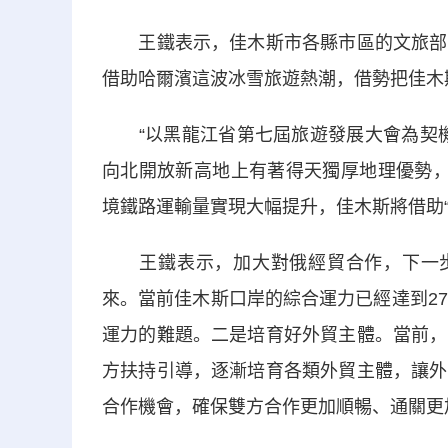
王鐵表示，佳木斯市各縣市區的文旅部門
借助哈爾濱這波冰雪旅遊熱潮，借勢把佳木
“以黑龍江省第七屆旅遊發展大會為契機
向北開放新高地上有著得天獨厚地理優勢，
境鐵路運輸量實現大幅提升，佳木斯將借助
王鐵表示，加大對俄經貿合作，下一步，
來。當前佳木斯口岸的綜合運力已經達到2
運力的難題。二是培育好外貿主體。當前，
方扶持引導，逐漸培育各類外貿主體，讓外
合作機會，確保雙方合作更加順暢、通關更