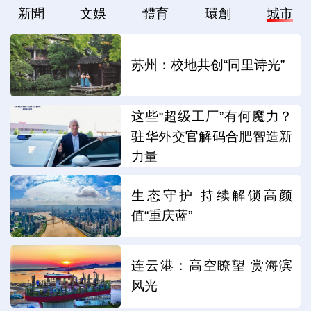
新聞
文娛
體育
環創
城市
苏州：校地共创“同里诗光”
这些“超级工厂”有何魔力？
驻华外交官解码合肥智造新
力量
生态守护 持续解锁高颜
值“重庆蓝”
连云港：高空瞭望 赏海滨
风光