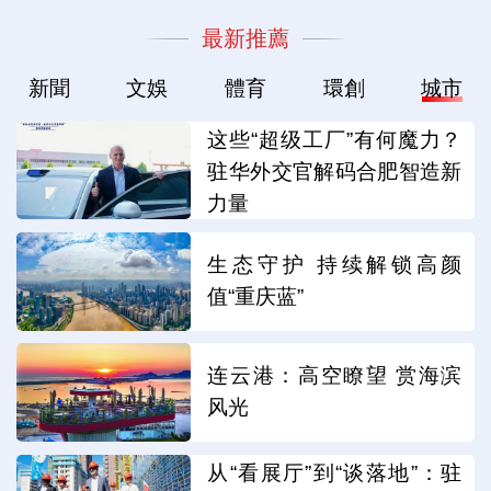
最新推薦
新聞
文娛
體育
環創
城市
这些“超级工厂”有何魔力？
驻华外交官解码合肥智造新
力量
生态守护 持续解锁高颜
值“重庆蓝”
连云港：高空瞭望 赏海滨
风光
从“看展厅”到“谈落地”：驻