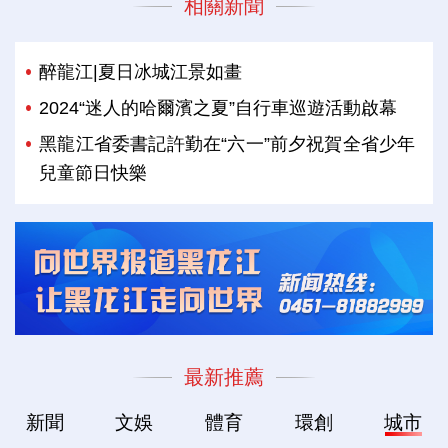
相關新聞
醉龍江|夏日冰城江景如畫
2024“迷人的哈爾濱之夏”自行車巡遊活動啟幕
黑龍江省委書記許勤在“六一”前夕祝賀全省少年
兒童節日快樂
最新推薦
新聞
文娛
體育
環創
城市