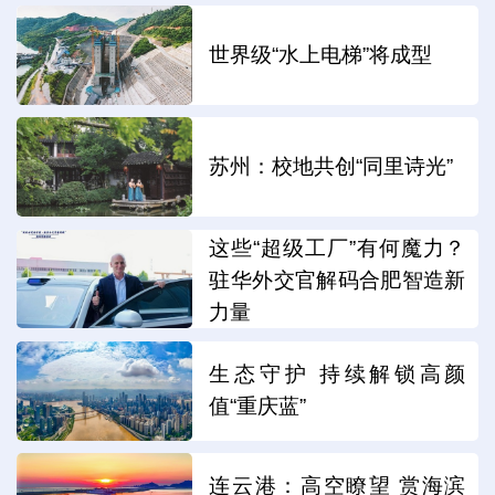
世界级“水上电梯”将成型
苏州：校地共创“同里诗光”
这些“超级工厂”有何魔力？
驻华外交官解码合肥智造新
力量
生态守护 持续解锁高颜
值“重庆蓝”
连云港：高空瞭望 赏海滨