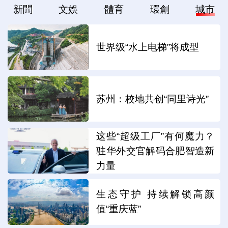
新聞
文娛
體育
環創
城市
世界级“水上电梯”将成型
苏州：校地共创“同里诗光”
这些“超级工厂”有何魔力？
驻华外交官解码合肥智造新
力量
生态守护 持续解锁高颜
值“重庆蓝”