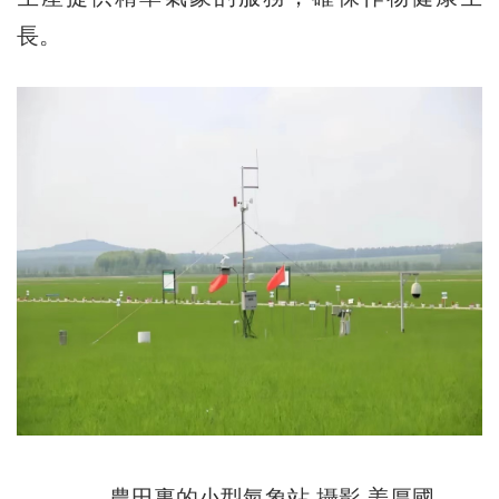
長。
農田裏的小型氣象站 攝影 姜厚國