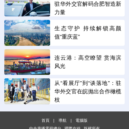
驻华外交官解码合肥智造新
力量
生态守护 持续解锁高颜
值“重庆蓝”
连云港：高空瞭望 赏海滨
风光
从“看展厅”到“谈落地”：驻
华外交官在皖抛出合作橄榄
枝
首頁
|
導航
|
電腦版
中央廣播電視總台
國際在線
版權所有