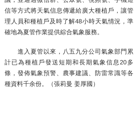
信等方式將天氣信息傳遞給廣大種植戶，讓管
理人員和種植戶及時了解48小時天氣情況，準
確地為夏管作業提供綜合氣象服務。
進入夏管以來，八五九分公司氣象部門累
計已為種植戶發送短期和長期氣象信息20多
條，發佈氣象預警、農事建議、防雷常識等各
種資料千余份。（張莉曼 姜厚國）