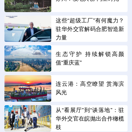
这些“超级工厂”有何魔力？
驻华外交官解码合肥智造新
力量
生态守护 持续解锁高颜
值“重庆蓝”
连云港：高空瞭望 赏海滨
风光
从“看展厅”到“谈落地”：驻
华外交官在皖抛出合作橄榄
枝