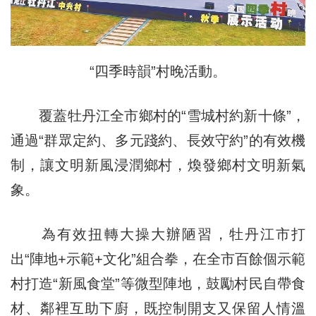
“四季時韻”村晚活動。
覆蓋牡丹江全市鄉村的“雪城村約新十條”，
通過“群眾定約、多元踐約、長效守約”的有效機
制，讓文明新風浸潤鄉村，煥發鄉村文明新氣
象。
為有效扭轉大操大辦陋習，牡丹江市打
出“陣地+示範+文化”組合拳，在全市百餘個示範
村打造“新風食堂”等微型陣地，鼓勵村民自帶食
材、鄰裡互助下廚，既控制開支又保留人情溫