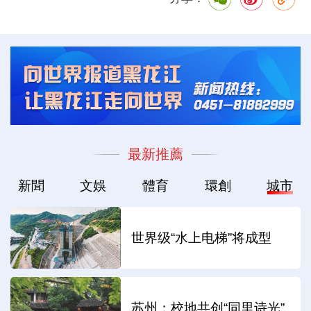
最新推薦
新聞
文娛
體育
環創
城市
世界级“水上电梯”将成型
苏州：校地共创“同里诗光”