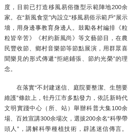
度，目前已打造移風易俗微型示範陣地200余
家。在“新風食堂”內設立“移風易俗示範戶”展示
墻，用身邊事教育身邊人。鼓勵各村編排《粒
粒皆辛苦》《村約新風尚》等文藝節目，在農
民豐收節、鄉村音樂節等節點展演，用群眾喜
聞樂見的形式傳遞“拒絕鋪張、節約光榮”的理
念。
在落實“不封建迷信、庭院要整潔、生態要
維護”條款上，牡丹江市多點發力，依託新時代
文明實踐中心（所、站）舉辦科普大集100余
場、百姓宣講300余場次，選拔200余名“科學帶
頭人”，講解科學種植技術，辟謠迷信傳言。