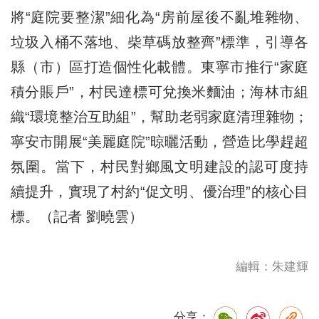
將“庭院要整潔”細化為“房前屋後不亂堆雜物、
垃圾入桶不落地、柴草碼放整齊”標準，引導各
縣（市）區打造個性化載體。東寧市推行“家庭
積分賬戶”，村民達標可兌換米麵油；海林市組
織“環境整治互助組”，幫助老弱家庭清理雜物；
寧安市開展“美麗庭院”晾曬活動，營造比學趕超
氛圍。當下，村民對鄉風文明建設的認可度持
續提升，實現了村約“促文明、優治理”的核心目
標。（記者 劉曉雲）
編輯：朱建輝
分享：