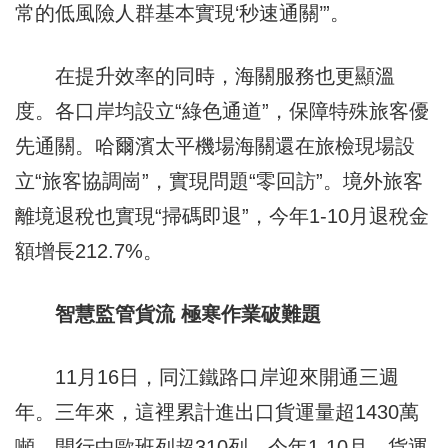
常的低風險人群基本實現‘秒速通關’”。
在提升效率的同時，海關服務也更顯溫
度。各口岸均設立“綠色通道”，保障特殊旅客優
先通關。哈爾濱太平機場海關還在旅檢現場設
立“旅客協調崗”，實現問題“零回訪”。境外旅客
離境退稅也實現“掃碼即退”，今年1-10月退稅金
額增長212.7%。
智慧監管貨流 極寒作業破難題
11月16日，同江鐵路口岸迎來開通三週
年。三年來，這裡累計進出口貨運量超1430萬
噸，開行中歐班列超310列。今年1-10月，貨運