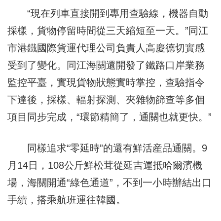
“現在列車直接開到專用查驗線，機器自動
採樣，貨物停留時間從三天縮短至一天。”同江
市港鐵國際貨運代理公司負責人高慶德切實感
受到了變化。同江海關還開發了鐵路口岸業務
監控平臺，實現貨物狀態實時掌控，查驗指令
下達後，採樣、輻射探測、夾雜物篩查等多個
項目同步完成，“環節精簡了，通關也就更快。”
同樣追求“零延時”的還有鮮活産品通關。9
月14日，108公斤鮮松茸從延吉運抵哈爾濱機
場，海關開通“綠色通道”，不到一小時辦結出口
手續，搭乘航班運往韓國。