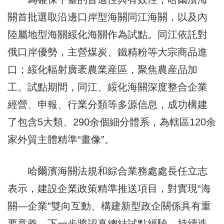
關首批選取沿邊口岸型海關同江海關，以及內
陸屬地型海關綏化海關作為試點。同江依託對
俄口岸優勢，主營煤炭、鐵精粉等大宗商品進
口；綏化輻射廣袤農業産區，聚焦農産品加
工。試點期間，同江、綏化海關深度整合企業
經營、申報、行業分類等多源信息，成功構建
了包含5大類、290余個細分體系，為轄區120余
家外貿主體精準“畫像”。
哈爾濱海關法規和綜合業務處處長任立志
表示，建設企業政策精準推送項目，對實現“海
關—企業”雙向互動、構建新型政企關係具有重
要意義。下一步將認真總結試點經驗，持續迭