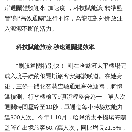
岸通關體驗迎來“加速度”，科技賦能讓“精準監
管”與“高效通關”並行不悖，為龍江對外開放注
入源源不斷的活力。
科技賦能旅檢 秒速通關提效率
“刷臉通關特別快！”剛在哈爾濱太平機場完
成入境手續的俄羅斯旅客安娜讚嘆道。在她身
後，三條一體化智慧查驗通道高效運轉，將體
溫檢測、行李機檢等9項流程整合為一，單人次
通關時間壓縮至10秒，單通道每小時驗放能力
達300人次。今年1-10月，哈爾濱太平機場海關
監管進出境旅客50.7萬人次，同比增長21.8%，