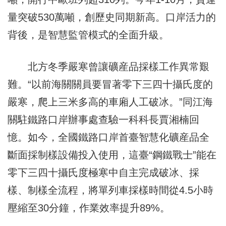
量突破530萬噸，創歷史同期新高。口岸活力的
背後，是智慧監管模式的全面升級。
北方冬季嚴寒曾讓礦産品採樣工作異常艱
難。“以前海關關員要冒著零下三四十攝氏度的
嚴寒，爬上三米多高的車廂人工破冰。”同江海
關駐鐵路口岸辦事處查驗一科科長賈湘楠回
憶。如今，全國鐵路口岸首臺智慧化礦産品全
斷面採制樣設備投入使用，這臺“鋼鐵戰士”能在
零下三四十攝氏度極寒中自主完成破冰、採
樣、制樣全流程，將單列車採樣時間從4.5小時
壓縮至30分鐘，作業效率提升89%。