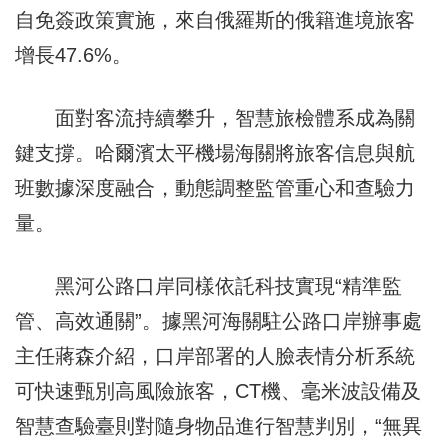
自免簽政策實施，來自俄羅斯的俄籍進境旅客
增長47.6%。
面對客流持續攀升，智慧旅檢體系成為關
鍵支撐。哈爾濱太平機場海關將旅客信息與航
班數據深度融合，動態調整監管重心和查驗力
量。
黑河公路口岸同樣依託科技實現“精準監
管、高效通關”。據黑河海關駐公路口岸辦事處
主任蔣森介紹，口岸部署的人臉表情分析系統
可快速甄別高風險旅客，CT機、毫米波設備及
智慧查驗臺則對隨身物品進行智慧判別，“無異