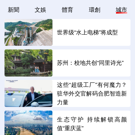
新聞
文娛
體育
環創
城市
世界级“水上电梯”将成型
苏州：校地共创“同里诗光”
这些“超级工厂”有何魔力？
驻华外交官解码合肥智造新
力量
生态守护 持续解锁高颜
值“重庆蓝”