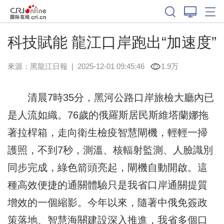
科技賦能 龍江口岸跑出“加速度”
來源：
黑龍江日報
|
2025-12-01 09:45:46
1.9万
清晨7時35分，黑河公路口岸旅檢大廳內已
是人流如織。76歲的俄羅斯居民斯維塔蘭娜拖
著拉桿箱，走向衛生檢疫智慧閘機，輕輕一掃
護照，不到7秒，測溫、核輻射監測、人臉識別
同步完成，綠色箭頭亮起，閘機自動開啟。這
種高效便捷的通關體驗只是我省口岸通關提質
增效的一個縮影。今年以來，隨著中俄免簽政
策落地、智慧海關建設深入推進，我省多個口