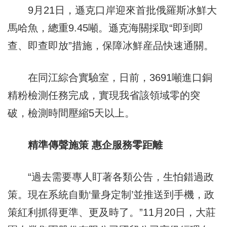
9月21日，遜克口岸迎來首批俄羅斯冰鮮大
馬哈魚，總重9.45噸。遜克海關採取“即到即
查、即查即放”措施，保障冰鮮産品快速通關。
在同江綜合實驗室，日前，3691噸進口銅
精粉檢測任務完成，實現我省該領域零的突
破，檢測時間壓縮5天以上。
精準傳聲施策 惠企服務零距離
“過去需要專人盯著各類公告，生怕錯過政
策。現在系統自動‘量身定制’並推送到手機，政
策紅利抓得更準、更及時了。”11月20日，大莊