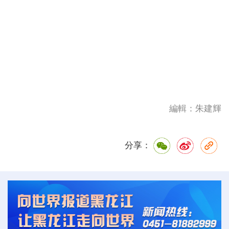
編輯：朱建輝
分享：