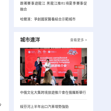
跟著賽事遊龍江 黑龍江推81項夏季賽事促
融合
哈爾濱：爭創國家醫養結合示範城市
城市遠洋
查看更多 >
中俄文化大集跨境旅遊推介會在俄羅斯舉行
今
綏芬河上半年出口汽車增勢強勁