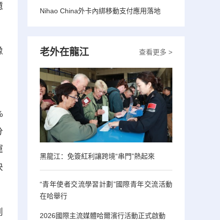
億
Nihao China外卡內綁移動支付應用落地
橡
老外在龍江
查看更多 >
、
%
分
運
黑龍江：免簽紅利讓跨境“串門”熱起來
決
“青年使者交流學習計劃”國際青年交流活動
在哈舉行
到
2026國際主流媒體哈爾濱行活動正式啟動