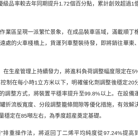
優級品率較去年同期提升1.72個百分點，累計創效超過1
作業區呈現一派繁忙景象，在成品裝車區域，滿載順丁
遠處的火車棧橋上，貨運列車整裝待發，即將銷往華東
念，在生産管理上持續發力，將進料負荷調整幅度限定在5
控制在每小時1立方米以下，明確催化劑調整後穩定20
的調整方式，將裝置平穩率提升至99.8%以上。在設備
罐折流板寬度、分段調整籠條間隙等優化措施，有效解
量穩定在85噸左右，為季度超産奠定基礎。
”排重操作法，將返回丁二烯平均純度從97.24%提高