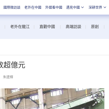
國際微訪談
老外在中國
外媒看中國
遇見中國
深耕世界
|
老外在龍江
|
直觀中國
|
高端訪談
|
原創
|
效超億元
： 朱建輝