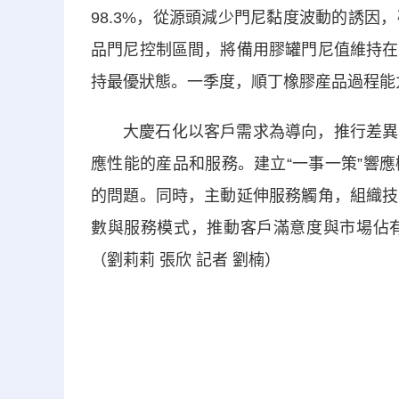
98.3%，從源頭減少門尼黏度波動的誘
品門尼控制區間，將備用膠罐門尼值維持在
持最優狀態。一季度，順丁橡膠産品過程能
大慶石化以客戶需求為導向，推行差異
應性能的産品和服務。建立“一事一策”響
的問題。同時，主動延伸服務觸角，組織技
數與服務模式，推動客戶滿意度與市場佔
（劉莉莉 張欣 記者 劉楠）