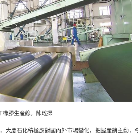
丁橡膠生産線。陳瑤攝
，大慶石化積極應對國內外市場變化，把握産銷主動，