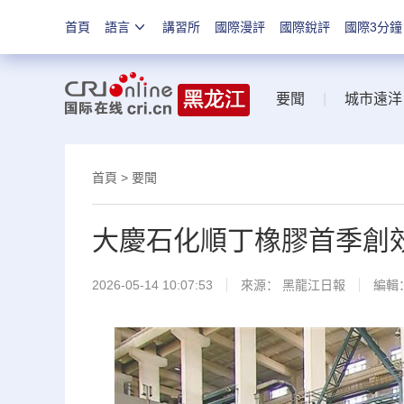
首頁
語言
講習所
國際漫評
國際銳評
國際3分鐘
要聞
|
城市遠洋
首頁
>
要聞
大慶石化順丁橡膠首季創
2026-05-14 10:07:53
來源：
黑龍江日報
編輯