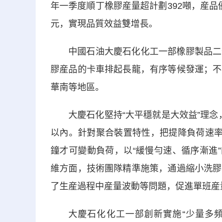
年一季度順丁橡膠産量超計劃392噸，産品
元，實現品質效益雙增長。
中國石油大慶石化化工一部橡膠製品二
膠産品的卡車排起長龍，有序等候發運；不
華南等地區。
大慶石化堅持“大平穩就是大效益”理
以內。針對聚合裝置特性，把提降負荷速率
鐘才可變動負荷，以“緩慢勻速、循序漸進”
維方面，技術團隊精準施策，通過縮小洗膠
了生産過程中産量波動等問題，促進單班産
大慶石化化工一部創新實施“少量多頻