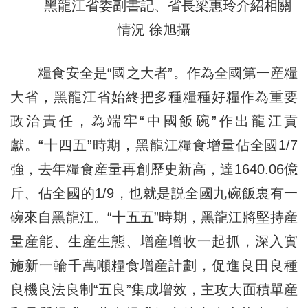
黑龍江省委副書記、省長梁惠玲介紹相關
情況 徐旭攝
糧食安全是“國之大者”。作為全國第一産糧
大省，黑龍江省始終把多種糧種好糧作為重要
政治責任，為端牢“中國飯碗”作出龍江貢
獻。“十四五”時期，黑龍江糧食增量佔全國1/7
強，去年糧食産量再創歷史新高，達1640.06億
斤、佔全國的1/9，也就是説全國九碗飯裏有一
碗來自黑龍江。“十五五”時期，黑龍江將堅持産
量産能、生産生態、增産增收一起抓，深入實
施新一輪千萬噸糧食增産計劃，促進良田良種
良機良法良制“五良”集成增效，主攻大面積單産