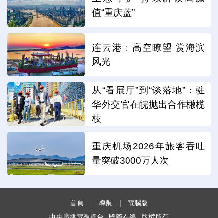
值“重庆蓝”
连云港：高空瞭望 赏海滨
风光
从“看展厅”到“谈落地”：驻
华外交官在皖抛出合作橄榄
枝
重庆机场2026年旅客吞吐
量突破3000万人次
首頁
|
導航
|
電腦版
中央廣播電視總台
國際在線
版權所有