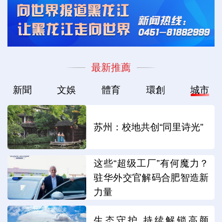
最新推薦
新聞
文娛
體育
環創
城市
苏州：校地共创“同里诗光”
这些“超级工厂”有何魔力？
驻华外交官解码合肥智造新
力量
生态守护 持续解锁高颜