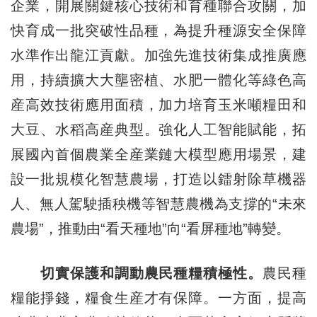
企業，開展關鍵核心技術和育種聯合攻關，加
快育成一批突破性品種，為提升種源安全保障
水準作出龍江貢獻。加強先進技術集成推廣應
用，持續擴大大壟密植、水肥一體化等綠色高
産高效技術應用面積，加力培育玉米噸糧田和
大豆、水稻高産典型。強化人工智能賦能，拓
展國內首個農業全産業鏈大模型應用場景，建
設一批規模化智慧農場，打造以鐳射除草機器
人、無人駕駛插秧機等智慧農機為支撐的“未來
農場”，推動由“看天種地”向“看屏種地”轉變。
切實保護和調動農民種糧積極性。
農民種
糧能掙錢，糧食生産才有保障。一方面，提高