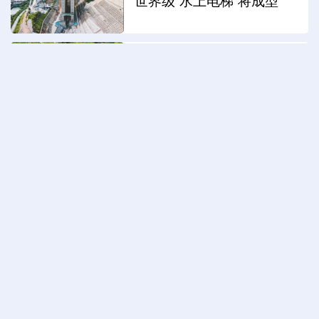
世界级“水上电梯”将成型
苏州：校地共创“同里诗光”
这些“超级工厂”有何魔力？
驻华外交官解码合肥智造新
力量
生态守护 持续解锁高颜
值“重庆蓝”
连云港：高空瞭望 赏海滨
风光