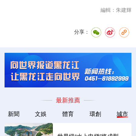
編輯：朱建輝
分享：
最新推薦
新聞
文娛
體育
環創
城市