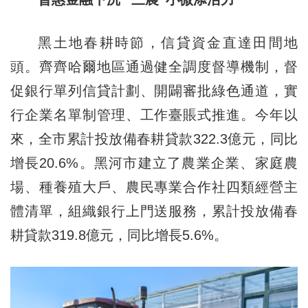
黑土地春耕時節，信貸資金直達田間地
頭。齊齊哈爾地區通過健全調度督導機制，督
促銀行單列信貸計劃、開闢審批綠色通道，實
行企業名單制管理、工作臺賬式推進。今年以
來，全市累計投放備春耕貸款322.3億元，同比
增長20.6%。黑河市建立了農業企業、家庭農
場、種養殖大戶、農民專業合作社四類經營主
體清單，組織銀行上門送服務，累計投放備春
耕貸款319.8億元，同比增長5.6%。