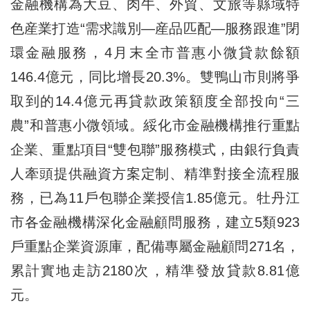
金融機構為大豆、肉牛、外貿、文旅等縣域特
色産業打造“需求識別—産品匹配—服務跟進”閉
環金融服務，4月末全市普惠小微貸款餘額
146.4億元，同比增長20.3%。雙鴨山市則將爭
取到的14.4億元再貸款政策額度全部投向“三
農”和普惠小微領域。綏化市金融機構推行重點
企業、重點項目“雙包聯”服務模式，由銀行負責
人牽頭提供融資方案定制、精準對接全流程服
務，已為11戶包聯企業授信1.85億元。牡丹江
市各金融機構深化金融顧問服務，建立5類923
戶重點企業資源庫，配備專屬金融顧問271名，
累計實地走訪2180次，精準發放貸款8.81億
元。