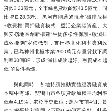
貸款2.33億元，全市綠色貸款餘額43.5億元，同
比增長28.08%。黑河市則通過推廣“碳排放權
+收費權”質押融資模式，盤活企業碳資産。大
興安嶺地區創新構建“生物多樣性保護+碳減排
成效掛鉤”定價機制，實行梯度化利率讓利政
策，已為神州北極木業2900萬元存量貸款下調
利率30個BP，形成“減排成效越好、融資成本越
低”的良性循環。
與此同時，各地持續推動實體經濟融資成
本穩中有降。雙鴨山市各項貸款加權平均利率
低至4.19%，處於歷史低位；黑河市前4個月貸
款加權平均利率同比下降0.56個百分點。牡丹