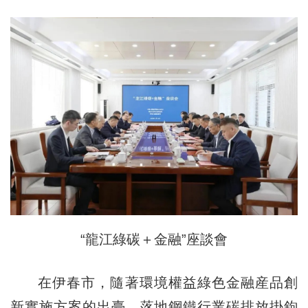
“龍江綠碳＋金融”座談會
在伊春市，隨著環境權益綠色金融産品創
新實施方案的出臺，落地鋼鐵行業碳排放掛鉤