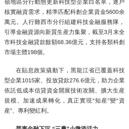
嶺地區分行動態更新科技型企業白名單，逐戶
核實融資需求，精準匹配科創企業資金5600余
萬元。人行雞西市分行組建科技金融服務隊，
引導金融資源向新質生産力集聚，截至3月末全
市科技金融貸款餘額68.36億元，支持各類科創
市場主體198個。
在貼息政策撬動下，黑龍江省已覆蓋科技
型企業1015家、投放貸款276.6億元，助力企業
依託低成本信貸資金開展技術攻關、擴大生産
規模、加速成果轉化，真正實現“知産”變“資
産”、專利變紅利。
普惠金融下沉 “三農”小微添活力