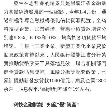
發生在思哲睿的場景只是黑龍江省金融助
力實體經濟發展的一個縮影，今年1-4月份，通
過積極引導金融機構優化信貸資源配置，全省
科技型企業、民營經濟、普惠小微貸款增速分
別達9.8%、6.1%和10%，均高於各項貸款平均
增速。自規上工業企業、新型工業化企業貸款
貼息政策實施以來，人民銀行黑龍江省分行紮
實推動貨幣政策工具落地見效，聯合相關部門
健全貸款貼息獎補、風險分擔等配套政策，已
累計撬動新發放貸款1040億元，惠及企業1800
余戶，貼息後平均融資利率降至1%左右。
科技金融賦能 “知産”變“資産”