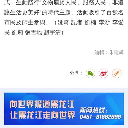
式，生動踐行“文物屬於人民、服務人民，非遺
讓生活更美好”的時代主題。活動吸引了百餘名
市民及師生參與。（姚琦 記者 劉楠 李淅 李愛
民 劉莉 張雪地 趙宇清）
編輯：朱建輝
分享：