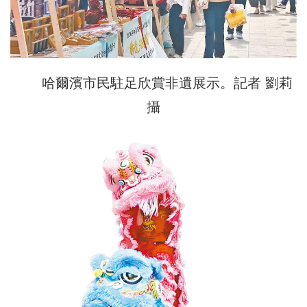
哈爾濱市民駐足欣賞非遺展示。記者 劉莉
攝