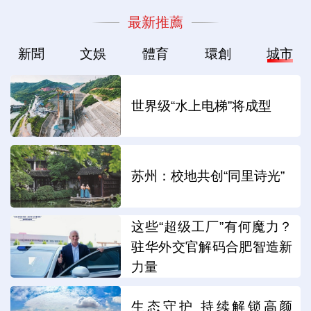
最新推薦
新聞
文娛
體育
環創
城市
世界级“水上电梯”将成型
苏州：校地共创“同里诗光”
这些“超级工厂”有何魔力？
驻华外交官解码合肥智造新
力量
生态守护 持续解锁高颜