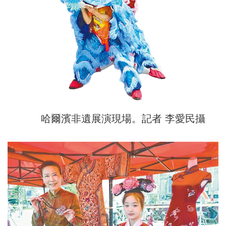
哈爾濱非遺展演現場。記者 李愛民攝