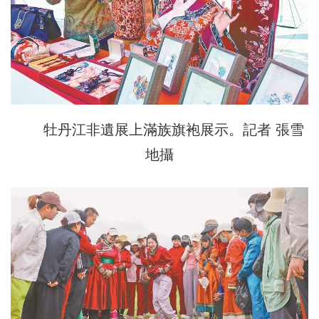
牡丹江非遺展上滿族旗袍展示。記者 張雪
地攝