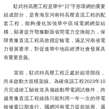
駐武特高壓工程是華中“日”字形環網的重要
組成部分，是青海至河南特高壓直流工程的配
套工程，能夠優化加強華中區域電網網架結
構，顯著提升鄂豫斷面省間電力交換能力，保
障青豫直流工程高效穩定輸電，滿足河南省電
力發展要求，對促進華中地區經濟社會發展具
有重要意義。
當前，駐武特高壓工程正處於組塔階段，
尚未啟動大規模架線。為確保該工程2023年10
月完成竣工驗收並具備啟動帶電調試條件，跨
越青豫直流工程線路只能利用一年一次的停電
檢修窗口期進行。國網河南電力提前統籌、週