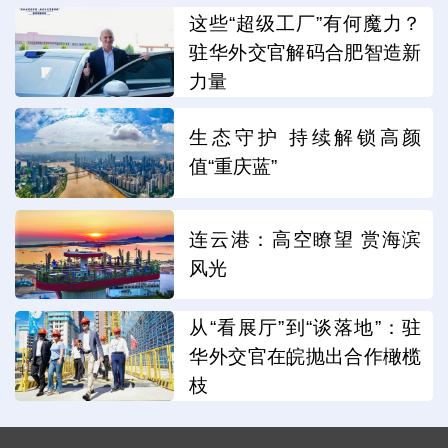
这些“超级工厂”有何魔力？
驻华外交官解码合肥智造新
力量
生态守护 持续解锁高颜
值“重庆蓝”
连云港：高空瞭望 赏海滨
风光
从“看展厅”到“谈落地”：驻
华外交官在皖抛出合作橄榄
枝