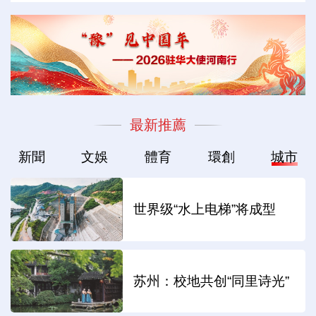
最新推薦
新聞
文娛
體育
環創
城市
世界级“水上电梯”将成型
苏州：校地共创“同里诗光”