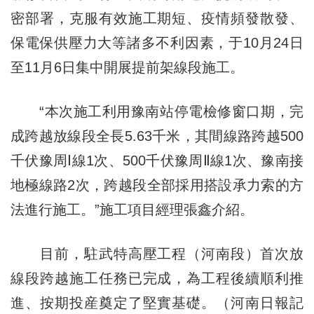
密部署，克服有效施工期短、疫情頻發散發、
保電保供壓力大等諸多不利因素，于10月24日
至11月6日集中開展提前架線段施工。
“本次施工利用豫南站停電檢修窗口期，完
成跨越放線段全長5.63千米，其間線路跨越500
千伏豫周Ⅰ線1次、500千伏豫周Ⅱ線1次、豫南接
地極線路2次，跨越段全部採用搭設承力索的方
法進行施工。”施工項目經理張鑫介紹。
目前，駐武特高壓工程（河南段）首次放
線段跨越施工任務已完成，為工程後續順利推
進、按期投産奠定了堅實基礎。（河南日報記