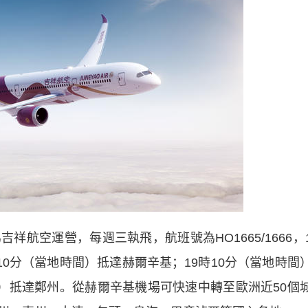
空運營，每週三執飛，航班號為HO1665/1666，
10分（當地時間）抵達赫爾辛基；19時10分（當地時間
間）抵達鄭州。從赫爾辛基機場可快速中轉至歐洲近50個