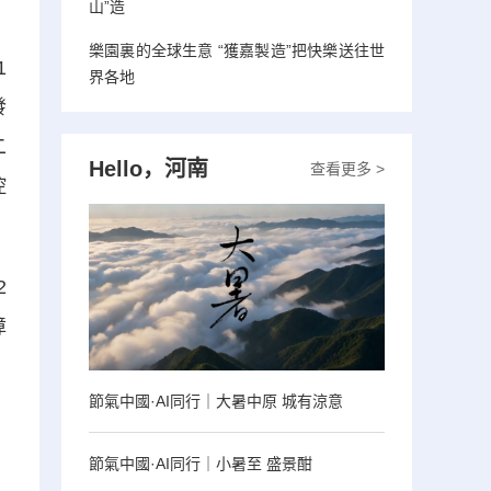
山”造
樂園裏的全球生意 “獲嘉製造”把快樂送往世
1
界各地
發
二
Hello，河南
查看更多 >
控
2
障
節氣中國·AI同行｜大暑中原 城有涼意
節氣中國·AI同行｜小暑至 盛景酣