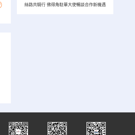
絲路共騎行 佛得角駐華大使暢談合作新機遇