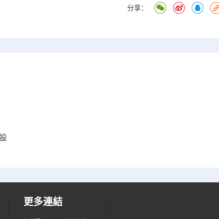
分享：
設
更多連結