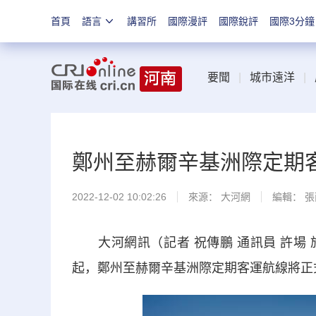
首頁
語言
講習所
國際漫評
國際銳評
國際3分鐘
要聞
|
城市遠洋
|
鄭州至赫爾辛基洲際定期客
2022-12-02 10:02:26
來源：
大河網
編輯： 
大河網訊（記者 祝傳鵬 通訊員 許場 施
起，鄭州至赫爾辛基洲際定期客運航線將正