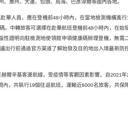
州、惠州、大連、包頭、烏海、巴彥淖爾等國內各地。
華人員，應在登機前48小時內，在當地檢測機構進行
碼。中轉旅客可選擇在赴華航班登機前48小時內，在始
陰性證明向駐檢測地使領館申領健康碼辦理登機，無需
議出行前通過官方渠道了解始發及目的地出入境最新防
赫爾辛基客運航線，受疫情等客觀因素影響，自2021年
內，共執行19個往返航班，運輸近6000名旅客，共保