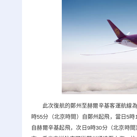
此次復航的鄭州至赫爾辛基客運航線為吉祥航
時55分（北京時間）自鄭州起飛，當日5時
自赫爾辛基起飛，次日9時30分（北京時