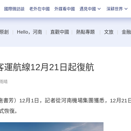
國際微訪談
老外在中國
外媒看中國
遇見中國
深耕世界
原創
|
Hello，河南
|
直觀中國
|
熱點專題
|
文旅
|
金融
運航線12月21日起復航
張雨晴
書芳）12月1日，記者從河南機場集團獲悉，12月21
式恢復。