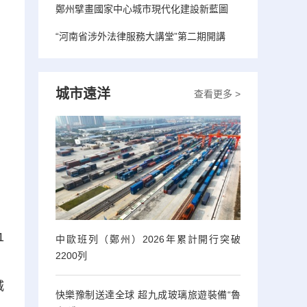
鄭州擘畫國家中心城市現代化建設新藍圖
“河南省涉外法律服務大講堂”第二期開講
城市遠洋
查看更多 >
1
中歐班列（鄭州）2026年累計開行突破
2200列
）
城
快樂豫制送達全球 超九成玻璃旅遊裝備“魯