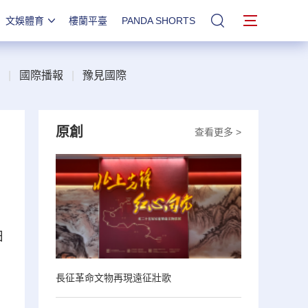
文娛體育
樓蘭平臺
PANDA SHORTS
站內搜索
|
國際播報
|
豫見國際
原創
查看更多 >
日
長征革命文物再現遠征壯歌