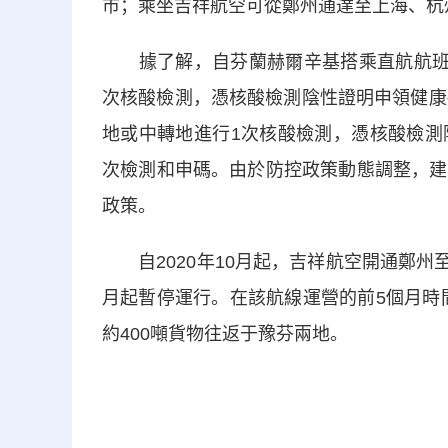
市；乘坐吉祥航空可從鄭州通達至上海、杭
據了解，自芬蘭赫爾辛基搭乘直航航班赴
次核酸檢測，憑核酸檢測陰性證明申領健康
地或中轉地進行1次核酸檢測，憑核酸檢測
次檢測和申碼。由於防控政策動態調整，建
政策。
自2020年10月起，吉祥航空開通鄭州至
月起暫停運行。在該航線運營的前5個月時間
約400噸貨物往返于豫芬兩地。