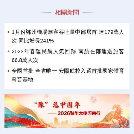
相關新聞
1月份鄭州機場旅客吞吐量中部居首 達179萬人
次 同比增長241%
2023年春運民航人氣回歸 南航在鄭運送旅客
66.8萬人次
全國首批 全省唯一 安陽航校入選首批國家體育
科普基地