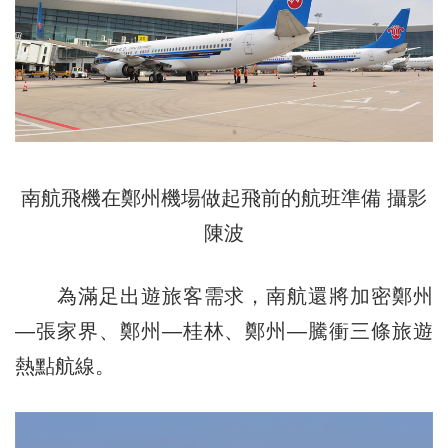
南航飛機在鄭州機場做起飛前的航班準備 攝影
陳波
為滿足出遊旅客需求，南航還將加密鄭州
—張家界、鄭州—桂林、鄭州—騰衝三條旅遊
熱點航線。