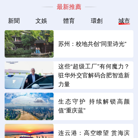
最新推薦
新聞
文娛
體育
環創
城市
苏州：校地共创“同里诗光”
这些“超级工厂”有何魔力？
驻华外交官解码合肥智造新
力量
生态守护 持续解锁高颜
值“重庆蓝”
连云港：高空瞭望 赏海滨