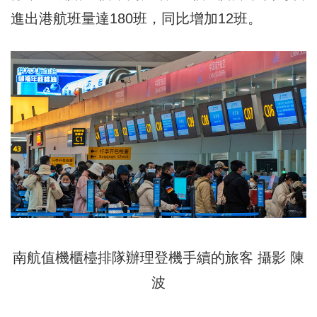
進出港航班量達180班，同比增加12班。
南航值機櫃檯排隊辦理登機手續的旅客 攝影 陳
波