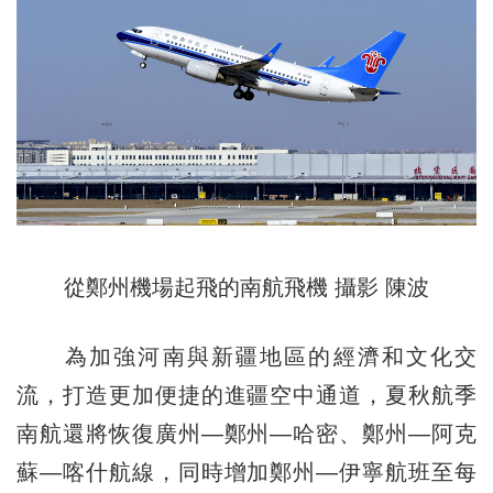
從鄭州機場起飛的南航飛機 攝影 陳波
為加強河南與新疆地區的經濟和文化交
流，打造更加便捷的進疆空中通道，夏秋航季
南航還將恢復廣州—鄭州—哈密、鄭州—阿克
蘇—喀什航線，同時增加鄭州—伊寧航班至每