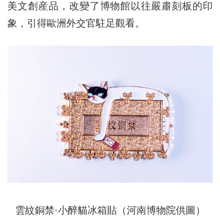
美文創産品，改變了博物館以往嚴肅刻板的印
象，引得歐洲外交官駐足觀看。
雲紋銅禁·小醉貓冰箱貼（河南博物院供圖）