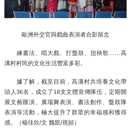
歐洲外交官與戲曲表演者合影留念
練書法、唱大戲、打盤鼓、扭秧歌……高
溝村村民的文化生活豐富多彩。
據了解，截至目前，高溝村共培養文化帶
頭人36名，成立了18支文體宣傳隊伍，定期開
展文藝匯演、廣場舞表演、書法創作、盤鼓隊
表演等活動，極大提升了群眾的幸福感和獲得
感。（楊佳欣/文 魏凱/視頻）