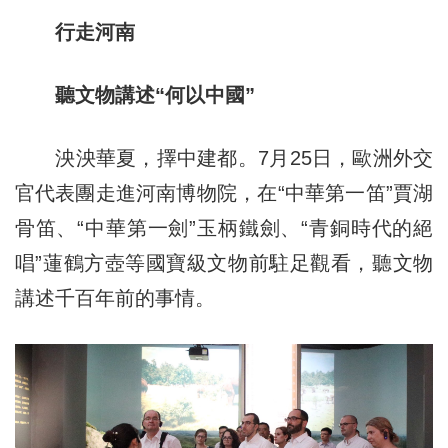
行走河南
聽文物講述“何以中國”
泱泱華夏，擇中建都。7月25日，歐洲外交
官代表團走進河南博物院，在“中華第一笛”賈湖
骨笛、“中華第一劍”玉柄鐵劍、“青銅時代的絕
唱”蓮鶴方壺等國寶級文物前駐足觀看，聽文物
講述千百年前的事情。