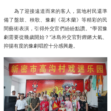
為了迎接遠道而來的客人，當地村民還準
備了盤鼓、秧歌、豫劇《花木蘭》等精彩的民
間藝術表演，引得外交官們紛紛點讚。“學習豫
劇需要從幾歲開始？”冰島外交官對鏗鏘大氣、
抑揚有度的豫劇唱腔十分感興趣。