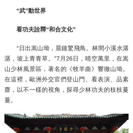
“武”動世界
看功夫詮釋“和合文化”
“日出嵩山坳，晨鐘驚飛鳥。林間小溪水潺
潺，坡上青青草。”7月26日，晴空萬里，在嵩
山少林風景區，著名的《牧羊曲》響徹山坳。
在這裡，歐洲外交官們登山門、看表演、品素
齋，以不一樣的視角，探尋少林功夫的枝枝蔓
蔓。