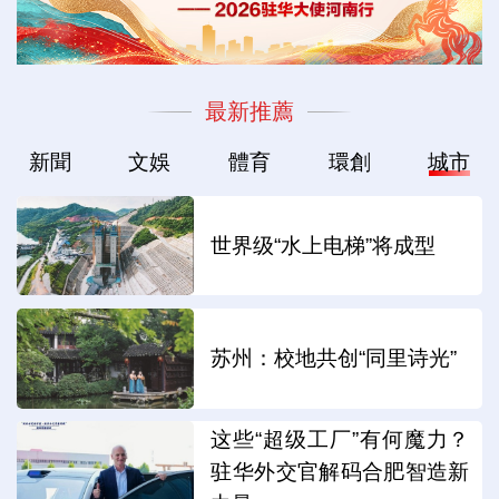
最新推薦
新聞
文娛
體育
環創
城市
世界级“水上电梯”将成型
苏州：校地共创“同里诗光”
这些“超级工厂”有何魔力？
驻华外交官解码合肥智造新