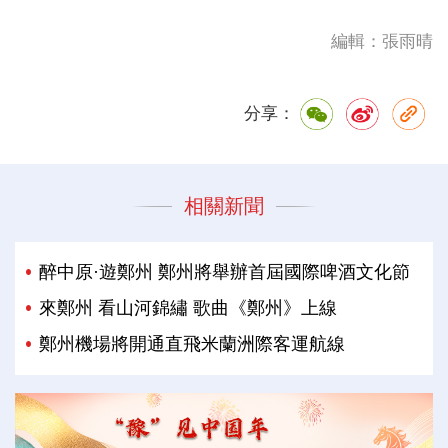
編輯：張雨晴
分享：
相關新聞
醉中原·遊鄭州 鄭州將舉辦首屆國際啤酒文化節
來鄭州 看山河錦繡 歌曲《鄭州》上線
鄭州機場將開通直飛米蘭洲際客運航線