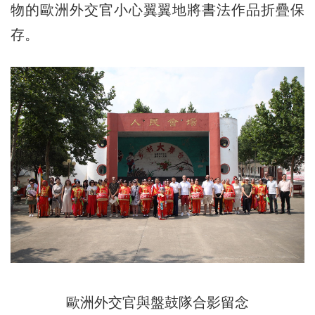
物的歐洲外交官小心翼翼地將書法作品折疊保
存。
歐洲外交官與盤鼓隊合影留念