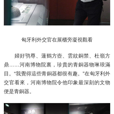
匈牙利外交官在展櫃旁凝視觀看
婦好鸮尊、蓮鶴方壺、雲紋銅禁、杜嶺方
鼎……河南博物院裏，珍貴的青銅器物琳琅滿
目。“我覺得這些青銅器都很有趣。”在匈牙利外
交官看來，河南博物院令他印象最深刻的文物
便是青銅器。