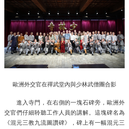
歐洲外交官在禪武堂內與少林武僧團合影
進入寺門，在右側的一塊石碑旁，歐洲外
交官們仔細聆聽工作人員的講解。這塊碑名為
《混元三教九流圖讚碑》，碑上有一幅混元三