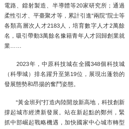
電路、鐳射製造、半導體等20家研究所；通過
柔性引才、平臺聚才等，累計引進“兩院”院士等
各類高層次人才2183人，培育數字人才2萬餘
名，吸引帶動3萬餘名豫籍青年人才回歸創業就
業……
2023年，中原科技城在全國348個科技城
（科學城）排名躍升至第19位，展現出蓬勃的
發展態勢和昂揚的奮鬥姿態。
“黃金班列”打造內陸開放新高地，科技創新
撐起城市經濟新發展。站在新起點的鄭州，緊
抓中部崛起戰略機遇，加快國家中心城市轉型