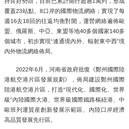
持良好勢頭，目前已累計開行超過1萬列，形成
覆蓋23站點、8口岸的國際物流網絡；實現了每
週16去18回的往返均衡對開，運營網絡遍佈歐
盟、俄羅斯、中亞、東盟等地40多個國家140多
個城市，初步實現“連通境內外、輻射東中西”境
內外物流網絡佈局。
2022年6月，河南省政府批復《鄭州國際陸
港航空港片區發展規劃》，佈局建設鄭州國際
陸港航空港片區，打造“現代化、國際化、世界
級”內陸國際大港、世界級國際鐵路樞紐港、中
歐班列運貿産創新發展示範區、內陸口岸經濟
高品質發展先行區。