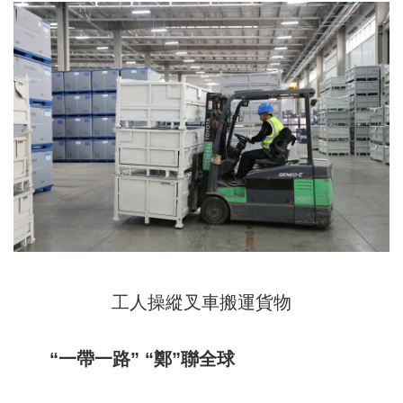
工人操縱叉車搬運貨物
“一帶一路” “鄭”聯全球