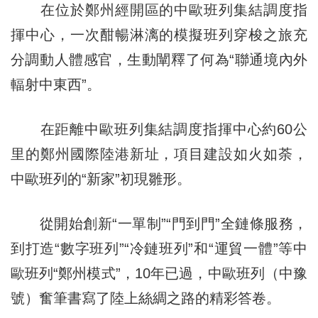
在位於鄭州經開區的中歐班列集結調度指
揮中心，一次酣暢淋漓的模擬班列穿梭之旅充
分調動人體感官，生動闡釋了何為“聯通境內外
輻射中東西”。
在距離中歐班列集結調度指揮中心約60公
里的鄭州國際陸港新址，項目建設如火如荼，
中歐班列的“新家”初現雛形。
從開始創新“一單制”“門到門”全鏈條服務，
到打造“數字班列”“冷鏈班列”和“運貿一體”等中
歐班列“鄭州模式”，10年已過，中歐班列（中豫
號）奮筆書寫了陸上絲綢之路的精彩答卷。