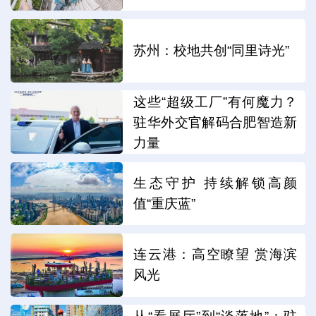
苏州：校地共创“同里诗光”
这些“超级工厂”有何魔力？
驻华外交官解码合肥智造新
力量
生态守护 持续解锁高颜
值“重庆蓝”
连云港：高空瞭望 赏海滨
风光