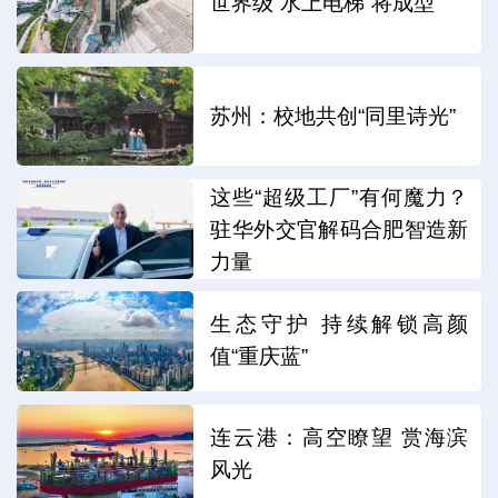
世界级“水上电梯”将成型
苏州：校地共创“同里诗光”
这些“超级工厂”有何魔力？
驻华外交官解码合肥智造新
力量
生态守护 持续解锁高颜
值“重庆蓝”
连云港：高空瞭望 赏海滨
风光