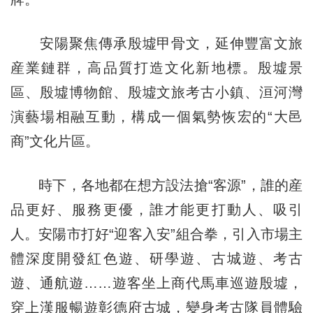
安陽聚焦傳承殷墟甲骨文，延伸豐富文旅
産業鏈群，高品質打造文化新地標。殷墟景
區、殷墟博物館、殷墟文旅考古小鎮、洹河灣
演藝場相融互動，構成一個氣勢恢宏的“大邑
商”文化片區。
時下，各地都在想方設法搶“客源”，誰的産
品更好、服務更優，誰才能更打動人、吸引
人。安陽市打好“迎客入安”組合拳，引入市場主
體深度開發紅色遊、研學遊、古城遊、考古
遊、通航遊……遊客坐上商代馬車巡遊殷墟，
穿上漢服暢遊彰德府古城，變身考古隊員體驗