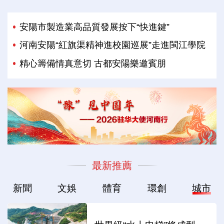
安陽市製造業高品質發展按下“快進鍵”
河南安陽“紅旗渠精神進校園巡展”走進閩江學院
精心籌備情真意切 古都安陽樂邀賓朋
最新推薦
新聞
文娛
體育
環創
城市