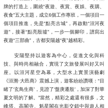
牌的打造上，圍繞“夜遊、夜賞、夜娛、夜購、
夜食”五大主題，成立6個工作專班，一個項目一
個項目推進，先是“點亮古城”，再啟動“洹河夜
遊”，接著“點亮殷墟”，一步一個腳印，譜寫出
夜遊“三部曲”，古都安陽越“夜”越精彩。
安陽堅持以遊客為中心，促進文化與科
技、與時尚相融合，實現了文旅發展叫好又叫
座。以洹河星空為幕，大型水上實景演藝劇
《洹溯·大邑商》震撼上演，遊客紛紛讚嘆：“目
睹了‘玄鳥生商’，見證了‘盤庚遷殷’，加深了對華
夏文明的了解。”當然，精彩之處還有很多，文
峰塔、高閣寺、魁星閣在光影交錯中與遊人相