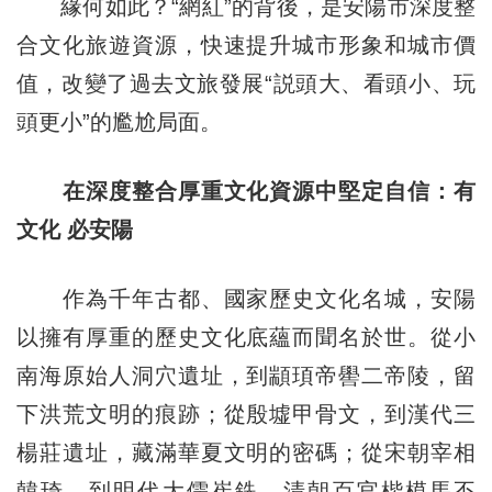
緣何如此？“網紅”的背後，是安陽市深度整
合文化旅遊資源，快速提升城市形象和城市價
值，改變了過去文旅發展“説頭大、看頭小、玩
頭更小”的尷尬局面。
在深度整合厚重文化資源中堅定自信：有
文化 必安陽
作為千年古都、國家歷史文化名城，安陽
以擁有厚重的歷史文化底蘊而聞名於世。從小
南海原始人洞穴遺址，到顓頊帝嚳二帝陵，留
下洪荒文明的痕跡；從殷墟甲骨文，到漢代三
楊莊遺址，藏滿華夏文明的密碼；從宋朝宰相
韓琦，到明代大儒崔銑、清朝百官楷模馬丕