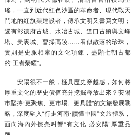
瑤，一直到近代紅色沙區的革命者、現代戰天
鬥地的紅旗渠建設者，傳承文明又書寫文明；
還有彰德府古城、水冶古城、道口古鎮與文峰
塔、羑裏城、曹操高陵……看似散落的珍珠，
實則是史脈相牽的文化項鍊，盡顯七朝古都
的“王者榮耀”。
安陽很不一般，極具歷史穿越感，如何將
厚重文化的歷史價值充分挖掘釋放出來？安陽
市堅持“更聚焦、更市場、更具體”的文旅發展戰
略，深度融入“行走河南·讀懂中國”文旅體系，
面向海內外擦亮叫響“有文化 必安陽”厚重品
牌。