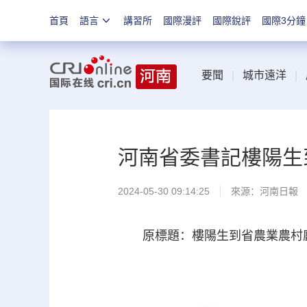
首頁
語言
講習所
國際漫評
國際銳評
國際3分鐘
要聞
|
城市遠洋
|
河南省委書記樓陽生
2024-05-30 09:14:25
來源：
河南日報
原標題：樓陽生到省農業農村廳、