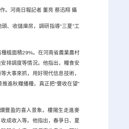
。河南日報記者 董亮 蔡迅翔 攝
頭、收儲庫房，調研指導“三夏”工
省種植面
積2
9%。在河南省農業農村
機安排調度等情況。他指出，糧食安
作頭等大事來抓，用好現代信息技術，
推進秋糧播種，真正把“豐收在望”
爛豐盈的喜人景象。樓陽生走進麥
、收成收入等。他指出，春爭日、夏