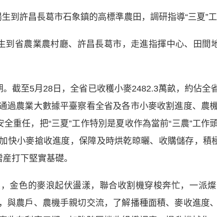
生到許昌長葛市石象鎮的高標準農田，調研指導“三夏”工作
到省農業農村廳、許昌長葛市，走進指揮中心、田間地
截至5月28日，全省已收穫小麥2482.3萬畝，約佔全
通過農業大數據平臺
察看
全省及各市小麥收割進度、農
安全重任，把“三夏”工作特別是夏收作為當前“三農”工
加快小麥搶收進度，保障及時烘乾晾曬、收購儲存，積極
增産打下堅實基礎。
金色的麥浪起伏盪漾，聯合收割機穿梭奔忙，一派燦
，與農戶、農機手親切交流，了解播種面積、麥收進度