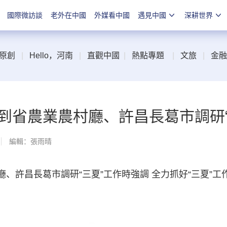
國際微訪談
老外在中國
外媒看中國
遇見中國
深耕世界
原創
|
Hello，河南
|
直觀中國
|
熱點專題
|
文旅
|
金融
到省農業農村廳、許昌長葛市調研“
編輯：張雨晴
許昌長葛市調研“三夏”工作時強調 全力抓好“三夏”工