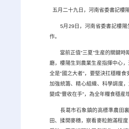
五月二十九日，河南省委書記樓陽
5月29日，河南省委書記樓陽生
作。
當前正值“三夏”生産的關鍵時期。
廳，樓陽生到農業生産指揮中心，
全是“國之大者”，要堅決扛穩糧食
加強統籌、精心組織、科學調度，
變成“豐收在手”，為全年糧食穩産
長葛市石象鎮的高標準農田裏，
田、揉開麥穗，察看麥粒飽滿程度