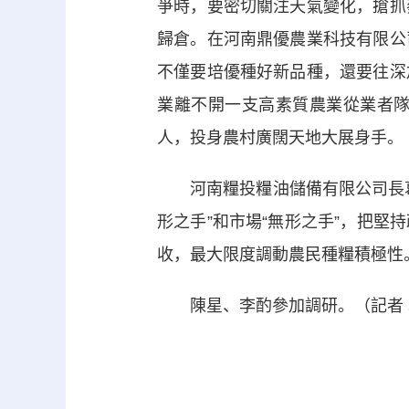
爭時，要密切關注天氣變化，搶抓
歸倉。在河南鼎優農業科技有限公
不僅要培優種好新品種，還要往深
業離不開一支高素質農業從業者
人，投身農村廣闊天地大展身手。
河南糧投糧油儲備有限公司長葛
形之手”和市場“無形之手”，把
收，最大限度調動農民種糧積極性
陳星、李酌參加調研。（記者 