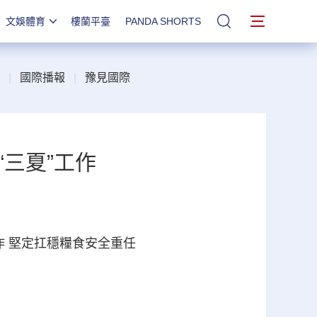
文娛體育
樓蘭平臺
PANDA SHORTS
站內搜索
|
國際播報
|
豫見國際
三夏”工作
作 堅定扛穩糧食安全重任