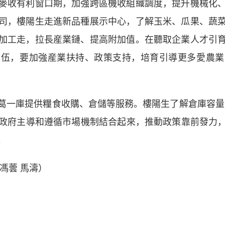
麥收有利窗口期，加強跨區機收組織調度，提升機械化
司，樓陽生走進新品種展示中心，了解玉米、瓜果、蔬
加工走，拉長産業鏈、提高附加值。在聽取企業人才引
隊伍，要加強産業扶持、政策支持，培育引導更多愛農業
一庫提供糧食收購、倉儲等服務。樓陽生了解倉庫容量、
堅持政府主導和遵循市場機制結合起來，推動政策靠前發力
。
馮蕓 馬濤）