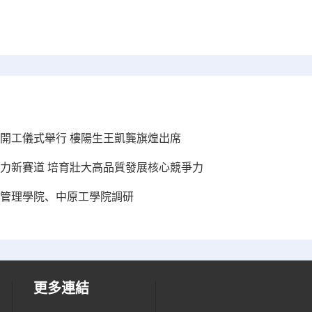
開工儀式舉行 樓陽生王凱龔旗煌出席
力新賽道 培育壯大高品質發展核心競爭力
管理學院、中原工學院調研
更多連結