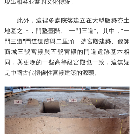
現出相容並蓄的文化傳統。
此外，這裡多處院落建立在大型版築夯土
地基之上，門塾臺階、“一門三道”。其中，“一
門三道”門道遺跡與二里頭一號宮殿建築、偃師
商城三號宮殿與五號宮殿的門道遺跡基本相
同，與更晚的一些高等級宮殿也一致，這無疑
是中國古代禮儀性宮殿建築的源頭。