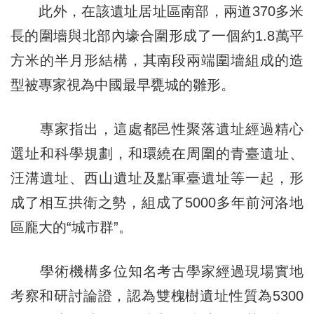
此外，在該遺址居址區南部，兩道370多米
長的圍墻與北部內壕合圍形成了一個約1.8萬平
方米的半月形結構，其南段兩端圍墻組成的造
型被專家視為中國最早甕城的雛形。
專家指出，這處都邑性聚落遺址經過精心
選址和科學規劃，和環繞在周圍的青臺遺址、
汪溝遺址、西山遺址及點軍臺遺址等一起，形
成了相互拱衛之勢，組成了5000多年前河洛地
區龐大的“城市群”。
學術機構多位知名考古學家經過現場實地
考察和研討論證，認為雙槐樹遺址性質為5300