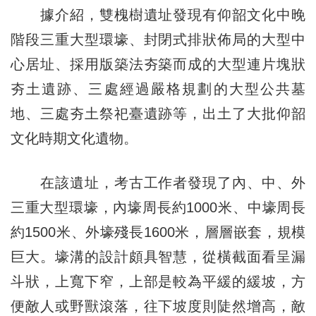
據介紹，雙槐樹遺址發現有仰韶文化中晚
階段三重大型環壕、封閉式排狀佈局的大型中
心居址、採用版築法夯築而成的大型連片塊狀
夯土遺跡、三處經過嚴格規劃的大型公共墓
地、三處夯土祭祀臺遺跡等，出土了大批仰韶
文化時期文化遺物。
在該遺址，考古工作者發現了內、中、外
三重大型環壕，內壕周長約1000米、中壕周長
約1500米、外壕殘長1600米，層層嵌套，規模
巨大。壕溝的設計頗具智慧，從橫截面看呈漏
斗狀，上寬下窄，上部是較為平緩的緩坡，方
便敵人或野獸滾落，往下坡度則陡然增高，敵