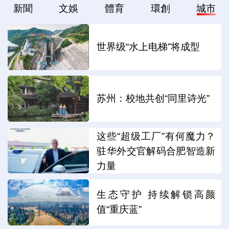
新聞
文娛
體育
環創
城市
世界级“水上电梯”将成型
苏州：校地共创“同里诗光”
这些“超级工厂”有何魔力？
驻华外交官解码合肥智造新
力量
生态守护 持续解锁高颜
值“重庆蓝”