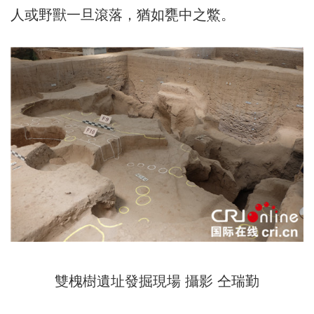
人或野獸一旦滾落，猶如甕中之鱉。
雙槐樹遺址發掘現場 攝影 仝瑞勤