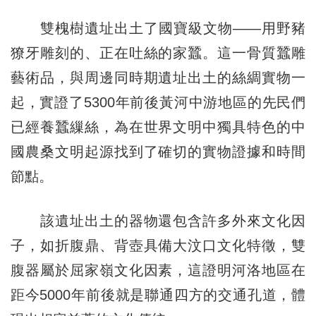
雙槐樹遺址出土了國寶級文物——用野豬
獠牙雕刻的、正在吐絲的家蠶。這一骨質蠶雕
藝術品，與周邊同時期遺址出土的絲綢實物一
起，實證了5300年前後黃河中游地區的先民們
已經養蠶繅絲，為在世界文明中獨具特色的中
國農桑文明起源找到了確切的實物證據和時間
節點。
該遺址出土的器物還包含許多外來文化因
子，如折腹鼎、背壺具備大汶口文化特徵，雙
腹器屬於屈家嶺文化因素，這證明河洛地區在
距今5000年前後就是聯通四方的交通孔道，體