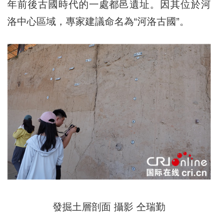
年前後古國時代的一處都邑遺址。因其位於河
洛中心區域，專家建議命名為“河洛古國”。
發掘土層剖面 攝影 仝瑞勤