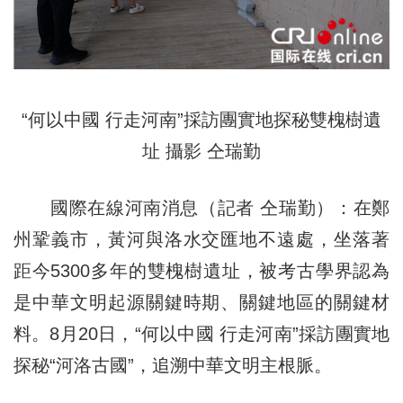
“何以中國 行走河南”採訪團實地探秘雙槐樹遺
址 攝影 仝瑞勤
國際在線河南消息（記者 仝瑞勤）：在鄭
州鞏義市，黃河與洛水交匯地不遠處，坐落著
距今5300多年的雙槐樹遺址，被考古學界認為
是中華文明起源關鍵時期、關鍵地區的關鍵材
料。8月20日，“何以中國 行走河南”採訪團實地
探秘“河洛古國”，追溯中華文明主根脈。