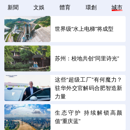
新聞
文娛
體育
環創
城市
世界级“水上电梯”将成型
苏州：校地共创“同里诗光”
这些“超级工厂”有何魔力？
驻华外交官解码合肥智造新
力量
生态守护 持续解锁高颜
值“重庆蓝”