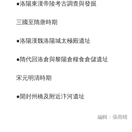
●洛陽東漢帝陵考古調查與發掘
三國至隋唐時期
●洛陽漢魏洛陽城太極殿遺址
●隋代回洛倉與黎陽倉糧食倉儲遺址
宋元明清時期
●開封州橋及附近汴河遺址
編輯：張雨晴