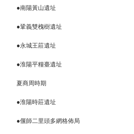
●南陽黃山遺址
●鞏義雙槐樹遺址
●永城王莊遺址
●淮陽平糧臺遺址
夏商周時期
●淮陽時莊遺址
●偃師二里頭多網格佈局