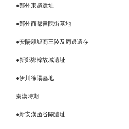
●鄭州東趙遺址
●鄭州商都書院街墓地
●安陽殷墟商王陵及周邊遺存
●新鄭鄭韓故城遺址
●伊川徐陽墓地
秦漢時期
●新安漢函谷關遺址