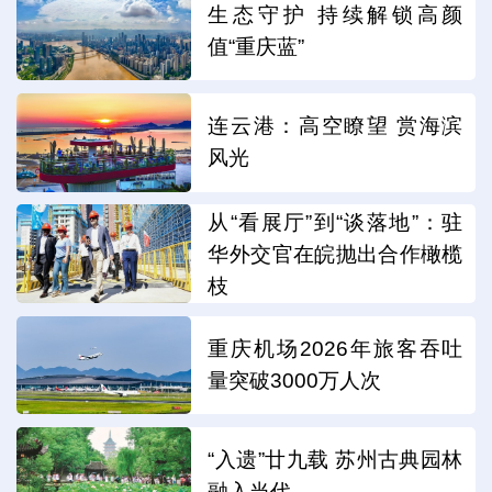
生态守护 持续解锁高颜
值“重庆蓝”
连云港：高空瞭望 赏海滨
风光
从“看展厅”到“谈落地”：驻
华外交官在皖抛出合作橄榄
枝
重庆机场2026年旅客吞吐
量突破3000万人次
“入遗”廿九载 苏州古典园林
融入当代