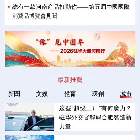
總有一款河南産品打動你——第五屆中國國際
消費品博覽會見聞
最新推薦
新聞
文娛
體育
環創
城市
这些“超级工厂”有何魔力？
驻华外交官解码合肥智造新
力量