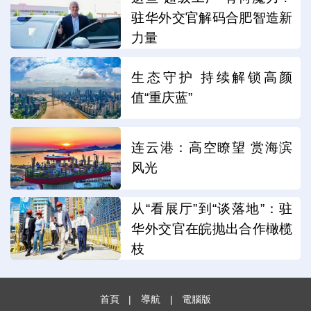
驻华外交官解码合肥智造新
力量
生态守护 持续解锁高颜
值“重庆蓝”
连云港：高空瞭望 赏海滨
风光
从“看展厅”到“谈落地”：驻
华外交官在皖抛出合作橄榄
枝
首頁
|
導航
|
電腦版