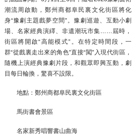
潮流周啟動，鄭州商都阜民裏文化街區將化
身“豫劇主題戲夢空間”。豫劇巡遊、互動小劇
場、名家經典演繹、非遺潮玩市集……屆時，
街區將開啟“高能模式”。在特定時間段，一
群“從戲裏走出來的角色”直接“闖”入現代街區，
隨機上演經典豫劇片段，和觀眾即興互動，劇
目每日輪換，驚喜不設限。
地點：鄭州商都阜民裏文化街區
馬街書會景區
名家新秀唱響書山曲海