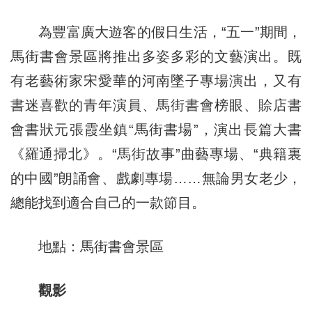
為豐富廣大遊客的假日生活，“五一”期間，
馬街書會景區將推出多姿多彩的文藝演出。既
有老藝術家宋愛華的河南墜子專場演出，又有
書迷喜歡的青年演員、馬街書會榜眼、賒店書
會書狀元張霞坐鎮“馬街書場”，演出長篇大書
《羅通掃北》。“馬街故事”曲藝專場、“典籍裏
的中國”朗誦會、戲劇專場……無論男女老少，
總能找到適合自己的一款節目。
地點：馬街書會景區
觀影