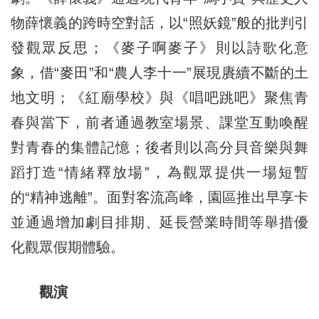
物薛懷義的跨時空對話，以“照妖鏡”般的批判引
發觀眾反思；《麥子啊麥子》則以詩歌化意
象，借“麥田”和“農人李十一”展現賡續不斷的土
地文明；《紅廟學校》與《唱吧跳吧》聚焦青
春與當下，前者通過教室場景、課堂互動喚醒
對青春的集體記憶；後者則以高分貝音樂與舞
蹈打造“情緒釋放場”，為觀眾提供一場短暫
的“精神逃離”。面對客流高峰，園區推出早享卡
並通過增加劇目排期、延長營業時間等舉措優
化觀眾假期體驗。
觀演