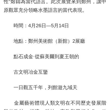
性”熔鑄為當代語言。此次展覽來到鄭州，讓中
原觀眾充分領略水墨語言的當代表現。
時間：4月26日—5月14日
地點：鄭州美術館（新館）2展廳
點石成金·從蘇美爾到夏王朝的
古文明冶金互鑒
一日觀五千年，列館遊九域天
金屬藝術體現人類文明在不同歷史發展階