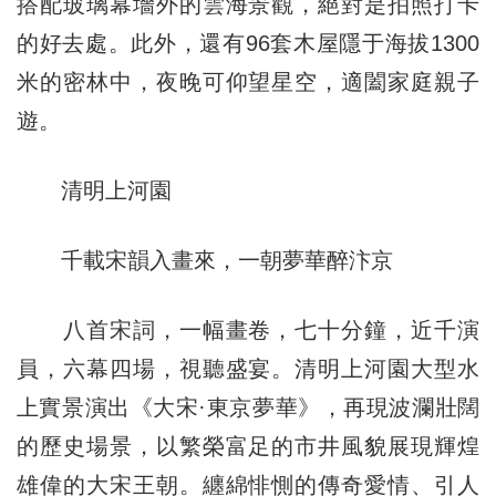
搭配玻璃幕墻外的雲海景觀，絕對是拍照打卡
的好去處。此外，還有96套木屋隱于海拔1300
米的密林中，夜晚可仰望星空，適闔家庭親子
遊。
清明上河園
千載宋韻入畫來，一朝夢華醉汴京
八首宋詞，一幅畫卷，七十分鐘，近千演
員，六幕四場，視聽盛宴。清明上河園大型水
上實景演出《大宋·東京夢華》，再現波瀾壯闊
的歷史場景，以繁榮富足的市井風貌展現輝煌
雄偉的大宋王朝。纏綿悱惻的傳奇愛情、引人