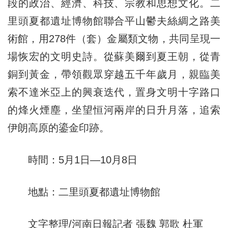
段的政治、經濟、科技、宗教和思想文化。二
里頭夏都遺址博物館聯合平山鬱夫絲綢之路美
術館，用278件（套）金屬類文物，共同呈現一
場恢宏的文明史詩。從蘇美爾到夏王朝，從青
銅到黃金，帶領觀眾穿越五千年歲月，親臨美
索不達米亞上的興衰迭代，置身文明十字路口
的烽火煙塵，坐望恒河兩岸的日升月落，追索
伊朗高原的鎏金印跡。
時間：5月1日—10月8日
地點：二里頭夏都遺址博物館
文字整理/河南日報記者 張魏 郭歌 杜軍