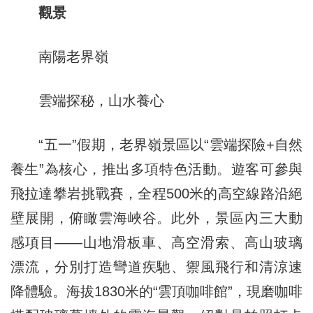
觀景
南陽老界嶺
雲端探秘，山水養心
“五一”假期，老界嶺景區以“雲端探險+自然
養生”為核心，推出多項特色活動。遊客可參與
飛拉達攀岩挑戰賽，全程500米的高空線路沿絕
壁展開，俯瞰雲海峽谷。此外，景區內三大動
感項目——山地滑板車、高空滑索、高山玻璃
漂流，分別打造彎道疾馳、禦風飛行和清涼速
降體驗。海拔1830米的“雲頂咖啡館”，現磨咖啡