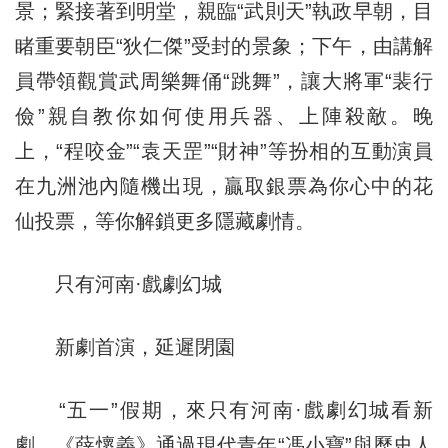
景；緊接著到明堂，親臨“武則天”執政早朝，目
睹重要朝臣“狄仁傑”受封的景象；下午，由講解
員帶領觀賞武周樂舞俑“跳舞”，讓大將軍“裴行
儉”親自教你如何使用兵器、上陣殺敵。晚
上，“程咬金”“袁天罡”“財神”等扮相的互動演員
在九洲池內隨機出現，贏取銀票為你心中的花
仙投票，等你解鎖更多隱藏劇情。
只有河南·戲劇幻城
新劇首演，延遲閉園
“五一”假期，來只有河南·戲劇幻城看新
劇。《薛懷義》通過現代青年“馮小寶”與歷史人