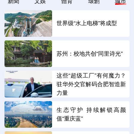
新聞
文娛
體育
環創
城市
世界级“水上电梯”将成型
苏州：校地共创“同里诗光”
这些“超级工厂”有何魔力？
驻华外交官解码合肥智造新
力量
生态守护 持续解锁高颜
值“重庆蓝”