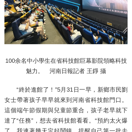
100余名中小學生在省科技館巨幕影院領略科技
魅力。 河南日報記者 王錚 攝
“終於進館了！”5月31日一早，新鄉市民劉
女士帶著孩子早早就來到河南省科技館門口。
這個端午節假期與兒童節重合，孩子老早就下
達了“任務”，想去省科技館看看。“預約太火爆
了，我連著幾天定好鬧鐘，提醒自己第一批去