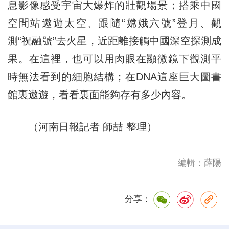
息影像感受宇宙大爆炸的壯觀場景；搭乘中國
空間站遨遊太空、跟隨“嫦娥六號”登月、觀
測“祝融號”去火星，近距離接觸中國深空探測成
果。在這裡，也可以用肉眼在顯微鏡下觀測平
時無法看到的細胞結構；在DNA這座巨大圖書
館裏遨遊，看看裏面能夠存有多少內容。
（河南日報記者 師喆 整理）
編輯：薛陽
分享：