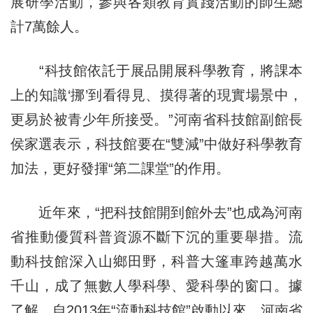
展研學活動，參與各類教育實踐活動的師生總
計7萬餘人。
“科技館依託于展品開展科學教育，將課本
上的知識‘挪’到看得見、摸得著的現實場景中，
更易於被青少年所接受。”河南省科技館副館長
侯家選表示，科技館要在“雙減”中做好科學教育
加法，更好發揮“第二課堂”的作用。
近年來，“把科技館開到館外去”也成為河南
省推動優質科普資源不斷下沉的重要舉措。流
動科技館深入山鄉田野，科普大篷車跨越萬水
千山，成了無數人學科學、愛科學的窗口。據
了解，自2013年“流動科技館”啟動以來，河南省