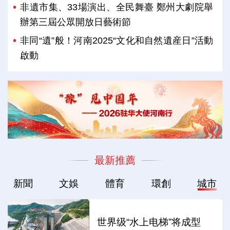
非遺市集、33場演出、全民舞臺 鄭州大劇院舉
辦第三屆公眾開放日藝術節
非同“遺”般！河南2025“文化和自然遺産日”活動
啟動
最新推薦
新聞
文娛
體育
環創
城市
世界级“水上电梯”将成型