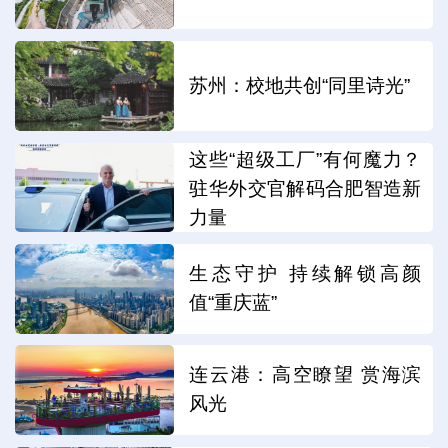
苏州：校地共创“同里诗光”
这些“超级工厂”有何魔力？
驻华外交官解码合肥智造新
力量
生态守护 持续解锁高颜
值“重庆蓝”
连云港：高空瞭望 赏海滨
风光