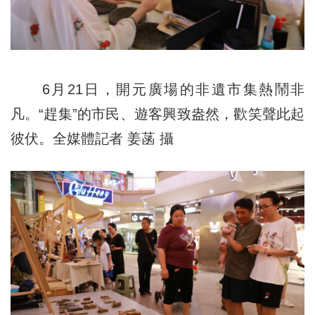
6月21日，開元廣場的非遺市集熱鬧非
凡。“趕集”的市民、遊客興致盎然，歡笑聲此起
彼伏。全媒體記者 姜菡 攝