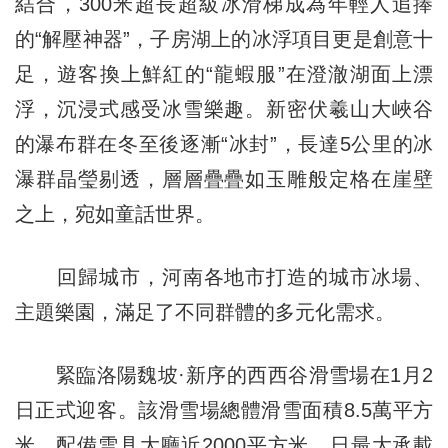
結合，300米超長超級冰滑梯成為年輕人追捧
的“解壓神器”，子房湖上的冰浮項目更是創意十
足，遊客換上鮮紅的“龍蝦服”在澄澈湖面上漂
浮，沉浸式感受冰雪樂趣。新密伏羲山大峽谷
的瀑布群在冬至後逐漸“冰封”，長達5公里的冰
瀑群晶瑩剔透，層層疊疊如玉雕般定格在崖壁
之上，宛如童話世界。
回歸城市，河南各地市打造的城市冰場、
主題樂園，滿足了不同群體的多元化需求。
緊臨洛陽魏坡·新序的西西谷滑雪場在1月2
日正式迎客。該滑雪場總體滑雪面積8.5萬平方
米，配備雪具大廳近2000平方米，日最大承載