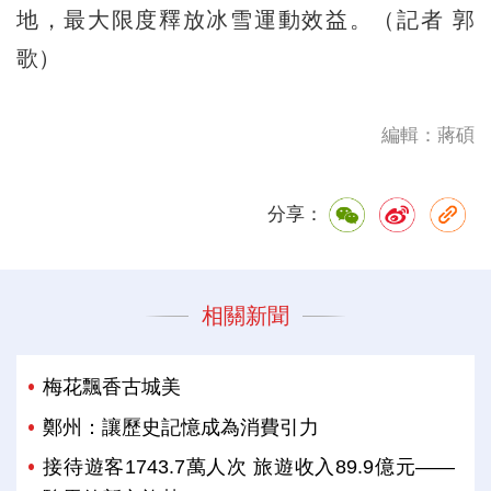
地，最大限度釋放冰雪運動效益。（記者 郭
歌）
編輯：蔣碩
分享：
相關新聞
梅花飄香古城美
鄭州：讓歷史記憶成為消費引力
接待遊客1743.7萬人次 旅遊收入89.9億元——