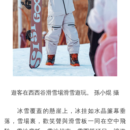
遊客在西西谷滑雪場滑雪遊玩。 孫小焜 攝
冰雪覆蓋的懸崖上，冰挂如水晶簾幕垂
落，雪場裏，歡笑聲與滑雪板一同在空中飛