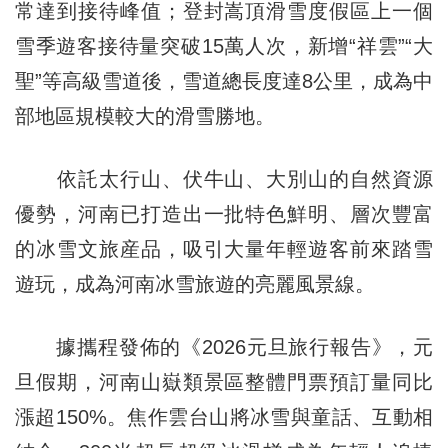
常達到接待峰值；登封嵩頂滑雪度假區上一個
雪季遊客接待量突破15萬人次，新增“祥雲”“大
聖”等高級雪道後，雪道總長度達8公里，成為中
部地區規模較大的滑雪勝地。
依託太行山、伏牛山、大別山的自然資源
優勢，河南已打造出一批特色鮮明、層次豐富
的冰雪文旅産品，吸引大量年輕遊客前來踏雪
遊玩，成為河南冰雪旅遊的亮麗風景線。
據攜程發佈的《2026元旦旅行報告》，元
旦假期，河南山嶽類景區整體門票預訂量同比
漲超150%。焦作雲台山將冰雪與童話、互動相