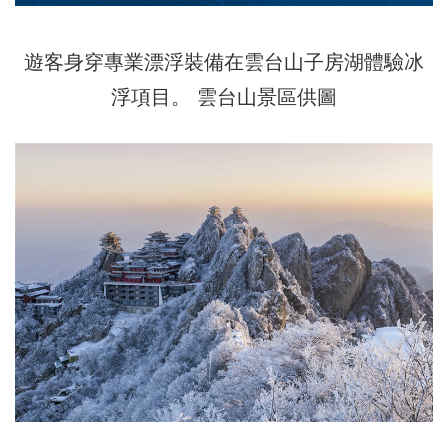
遊客身穿專業漂浮裝備在雲台山子房湖體驗冰
浮項目。 雲台山景區供圖