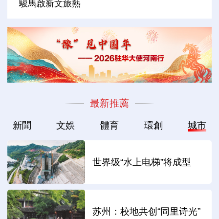
駿馬啟新文旅熱
最新推薦
新聞
文娛
體育
環創
城市
世界级“水上电梯”将成型
苏州：校地共创“同里诗光”