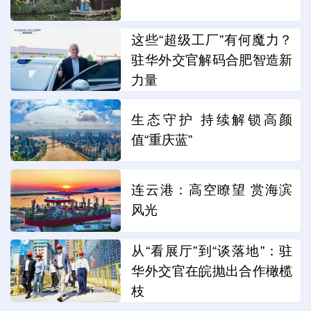
这些“超级工厂”有何魔力？
驻华外交官解码合肥智造新
力量
生态守护 持续解锁高颜
值“重庆蓝”
连云港：高空瞭望 赏海滨
风光
从“看展厅”到“谈落地”：驻
华外交官在皖抛出合作橄榄
枝