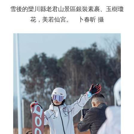
雪後的欒川縣老君山景區銀裝素裹、玉樹瓊
花，美若仙宮。 卜春昕 攝