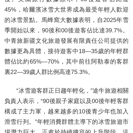
45%，哈爾濱冰雪大世界成為最受年輕人歡迎
的冰雪景點。馬蜂窩大數據表明，自2025年雪
季開始以來，90後和00後遊客佔比達39.7%。
中青旅新疆文化旅遊發展有限責任公司提供的
數據更為具體，接待遊客中18—35歲的年輕群
體佔比約65%—70%，其中前往阿勒泰的客群
裏22—39歲人群比例高達75.3%。
“冰雪遊客群正日趨年輕化，”途牛旅遊相關
負責人表示，“90後親子家庭以及00後年輕客群
構成了主力軍，越來越多的10後青少年也加入
滑雪行列。”年輕消費群體主導下的冰雪旅遊市
場潛力巨大，正處於持續擴容的上升階段。這