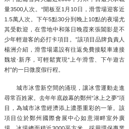
量3500人次。“開板至1月10日，滑雪場迎客近
1.5萬人次。下午5點30分到晚上10點的夜場尤
其受歡迎，在雪地中和落日晚霞來張闔影是不
少年輕遊客的必打卡項目。”該項目品牌負責人
楊洲介紹，滑雪場還設有往返免費接駁車連接
魏坡·新序，可輕鬆實現“上午滑雪、下午遊古
村”的一日微度假行程。
城市冰雪新空間的涌現，讓冰雪運動走進
尋常百姓家。去年年底啟幕的鄭州“冰上之夢”項
目，為城市冰雪經濟添上濃墨重彩的一筆。該
項目位於鄭州國際會展中心如意湖畔室外廣
場，冰場總面積近3000平方米，採用環保專業