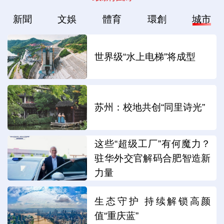
新聞
文娛
體育
環創
城市
世界级“水上电梯”将成型
苏州：校地共创“同里诗光”
这些“超级工厂”有何魔力？
驻华外交官解码合肥智造新
力量
生态守护 持续解锁高颜
值“重庆蓝”