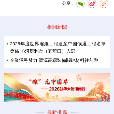
分享：
相關新聞
2026年度世界灌溉工程遺産中國候選工程名單
發佈 沁河廣利渠（五龍口）入選
企業滿弓發力 濟源高端裝備關鍵材料往前跑
最新推薦