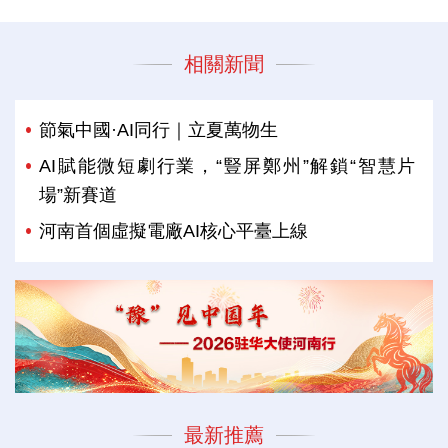
相關新聞
節氣中國·AI同行｜立夏萬物生
AI賦能微短劇行業，“豎屏鄭州”解鎖“智慧片
場”新賽道
河南首個虛擬電廠AI核心平臺上線
最新推薦