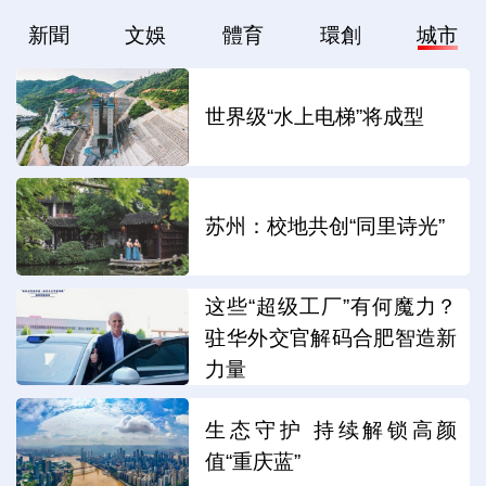
新聞
文娛
體育
環創
城市
世界级“水上电梯”将成型
苏州：校地共创“同里诗光”
这些“超级工厂”有何魔力？
驻华外交官解码合肥智造新
力量
生态守护 持续解锁高颜
值“重庆蓝”