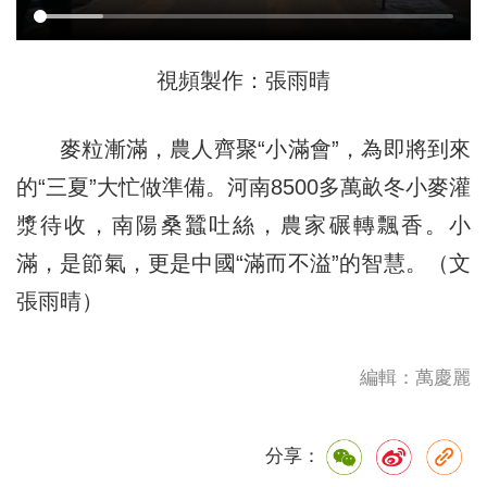
視頻製作：張雨晴
麥粒漸滿，農人齊聚“小滿會”，為即將到來
的“三夏”大忙做準備。河南8500多萬畝冬小麥灌
漿待收，南陽桑蠶吐絲，農家碾轉飄香。小
滿，是節氣，更是中國“滿而不溢”的智慧。（文
張雨晴）
編輯：萬慶麗
分享：