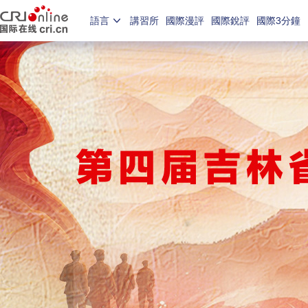
語言
講習所
國際漫評
國際銳評
國際3分鐘