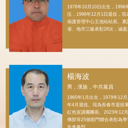
1978年10月10日出生，1996
伍，1998年12月1日退役，
保護管理中心王池站站長。累
省、地市三級表彰28次，涵
楊海波
男，漢族，中共黨員
1960年1月出生，1979年12月
年4月退役。現為長春市退役
紅色宣講團團長。2023年12
傳部等25個部門聯合表彰為
先進典型。