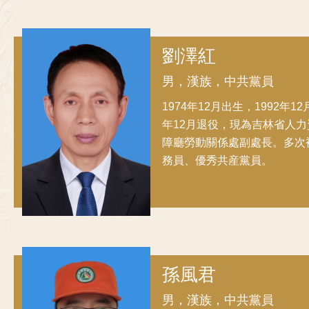
劉澤紅
男，漢族，中共黨員
1974年12月出生，1992年12
年12月退役，現為吉林省人
障廳勞動關係處副處長。多次
務員、優秀共産黨員。
孫風君
男，漢族，中共黨員