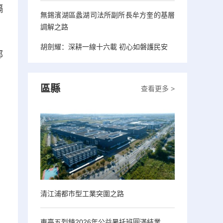
隔
無錫濱湖區蠡湖司法所副所長牟方奎的基層
調解之路
胡劍耀：深耕一線十六載 初心如磐護民安
部
區縣
查看更多 >
清江浦都市型工業突圍之路
東臺五烈鎮2026年公益暑托班圓滿結業