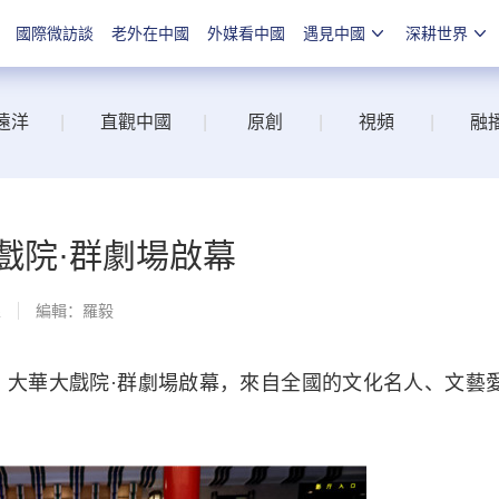
國際微訪談
老外在中國
外媒看中國
遇見中國
深耕世界
遠洋
|
直觀中國
|
原創
|
視頻
|
融
戲院·群劇場啟幕
線
編輯：羅毅
大華大戲院·群劇場啟幕，來自全國的文化名人、文藝