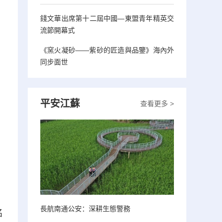
錢文華出席第十二屆中國—東盟青年精英交
流節開幕式
《窯火凝砂——紫砂的匠造與品鑒》海內外
同步面世
平安江蘇
查看更多 >
長航南通公安：深耕生態警務
名