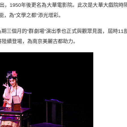
出，1950年後更名為大華電影院。此次是大華大戲院時
，為“文學之都”添光增彩。
三個月的“群劇場”演出季也正式與觀眾見面，屆時11
將陸續登場，為南京美麗古都助力。