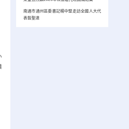
南通市通州區委書記楊中堅走訪全國人大代
表昝聖達
小
續