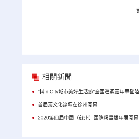
相關新聞
“抖in City城市美好生活節”全國巡迴嘉年華
首屆漢文化論壇在徐州開幕
2020第四屆中國（蘇州）國際粉畫雙年展開幕