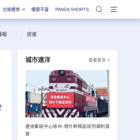
文娛體育
樓蘭平臺
PANDA SHORTS
站內搜索
播報
|
房産
城市遠洋
查看更多 >
愛
連徐集結中心徐州-塔什幹精品班列順利首
發