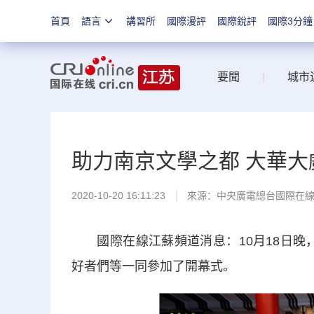
首頁
語言
講習所
國際漫評
國際銳評
國際3分鐘
要聞
|
城市
助力南京文學之都 大華大
2020-10-20 16:11:23
來源：
中央廣電總台國際在
國際在線江蘇頻道消息：10月18日晚，
好者們等一同參加了開幕式。