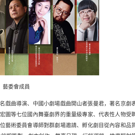
藝委會成員
戲曲導演、中國小劇場戲曲開山者張曼君，著名京劇
宏圖等七位國內舞臺劇界的重量級專家、代表性人物受
位藝術委員會導師對群劇場邀請、孵化劇目從內容和品