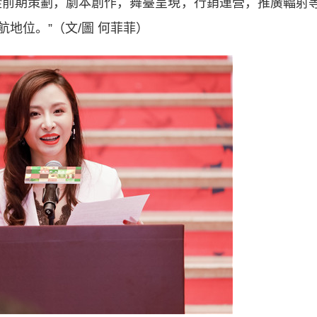
從前期策劃，劇本創作，舞臺呈現，行銷運營，推廣輻射
地位。”（文/圖 何菲菲）