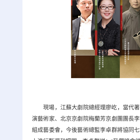
現場，江蘇大劇院總經理廖屹，當代著名
演藝術家、北京京劇院梅蘭芳京劇團團長李
組成藝委會，今後藝術總監李卓群將協同七