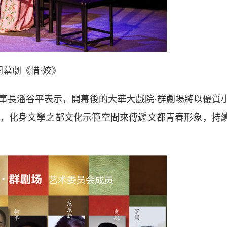
開幕劇《惜·姣》
長潘谷平表示，開幕後的大華大戲院·群劇場將以優質
，化身文學之都文化示範空間來傳遞文都青春形象，持