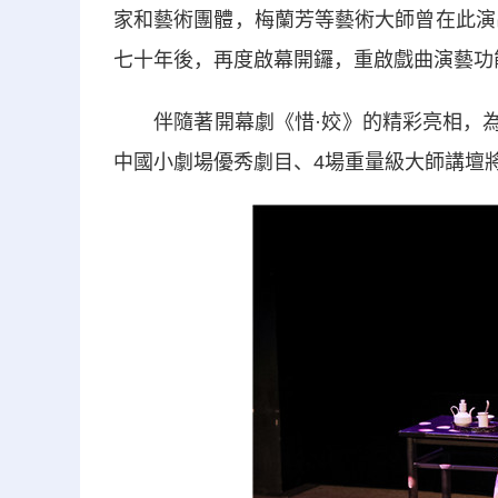
家和藝術團體，梅蘭芳等藝術大師曾在此演
七十年後，再度啟幕開鑼，重啟戲曲演藝功能
伴隨著開幕劇《惜·姣》的精彩亮相，為期
中國小劇場優秀劇目、4場重量級大師講壇