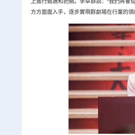
上進行甄選和把關。李卓群説：“我們將會
方方面面入手，逐步實現群劇場在行業的領航