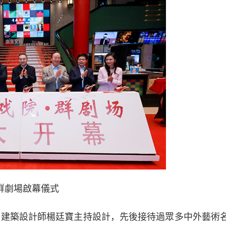
群劇場啟幕儀式
建築設計師楊廷寶主持設計，先後接待過眾多中外藝術