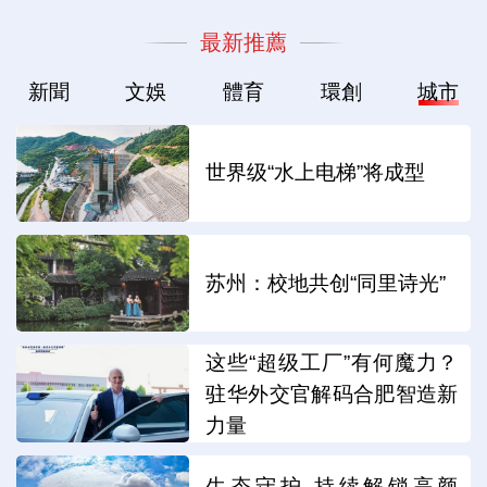
最新推薦
新聞
文娛
體育
環創
城市
世界级“水上电梯”将成型
苏州：校地共创“同里诗光”
这些“超级工厂”有何魔力？
驻华外交官解码合肥智造新
力量
生态守护 持续解锁高颜