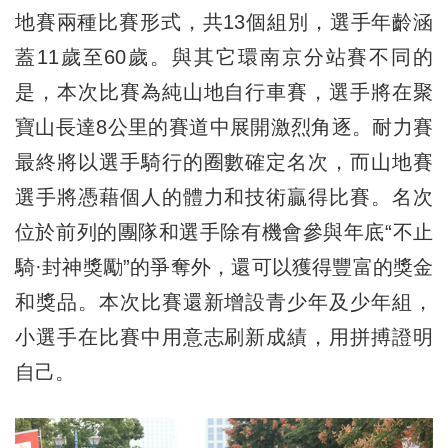
地賽兩種比賽形式，共13個組別，選手年齡涵
蓋11歲至60歲。與其它環南京分站賽不同的
是，本次比賽為純山地自行車賽，選手將在聚
寶山長達8公里的賽道中展開激烈角逐。耐力賽
最終將以選手騎行的圈數確定名次，而山地賽
選手將憑藉個人的體力和技術贏得比賽。名次
位於前列的團隊和選手除有機會參與年底“不止
騎·封神獎勵”的爭奪外，還可以獲得豐富的獎金
和獎品。本次比賽還新增設青少年及少年組，
小選手在比賽中用意志刷新成績，用拼搏證明
自己。