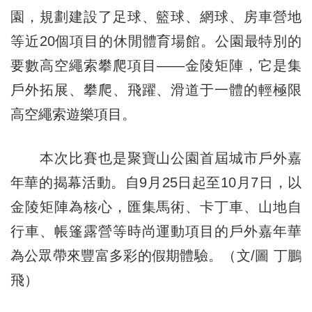
園，規劃建設了足球、籃球、網球、房車營地
等近20個項目的休閒體育場館。公園最特別的
要數高空繩索攀爬項目——金陵矩陣，它是集
戶外拓展、攀爬、飛躍、滑道于一體的輕極限
高空繩索遊樂項目。
本次比賽也是聚寶山公園首屆城市戶外嘉
年華的揭幕活動。自9月25日起至10月7日，以
金陵矩陣為核心，匯集馬術、卡丁車、山地自
行車、帳篷露營等時尚運動項目的戶外嘉年華
為公眾帶來豐富多彩的假期體驗。（文/圖 丁鵬
飛）