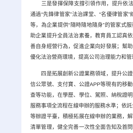
三是發揮保障支撐引領作用，提升依法治
通過“先鋒律管家”法治課堂、“名優律管家”
等，為企業提供“隨時隨地隨身”的管家式
助企業提升全員法治素養，教育員工認真依
善自身經營行為，促進企業向好發展；幫助
優化法治營商環境，提高公司治理能力和管
四是拓展創新公證業務領域，提升公證服
信公眾號、支付寶、公證APP等現有的移
查等功能，在學歷、學位、駕照、納稅證明
服務事項全流程在線申辦的服務水準；依託
等辦證平臺，積極拓展在線申辦的業務，解
清單管理，健全完善一次性全面告知及首問