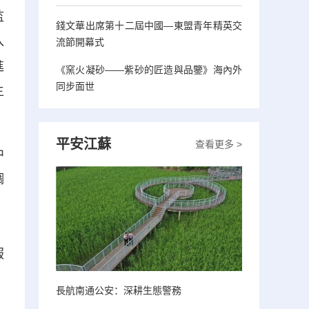
監
錢文華出席第十二屆中國—東盟青年精英交
入
流節開幕式
進
《窯火凝砂——紫砂的匠造與品鑒》海內外
同步面世
主
平安江蘇
查看更多 >
中
調
、
，
服
長航南通公安：深耕生態警務