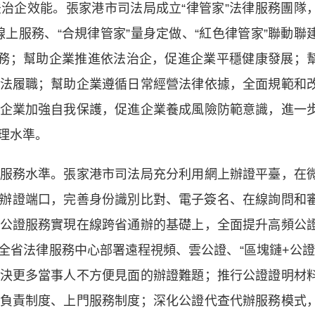
企效能。張家港市司法局成立“律管家”法律服務團隊
線上服務、“合規律管家”量身定做、“紅色律管家”聯動聯
服務；幫助企業推進依法治企，促進企業平穩健康發展；
法履職；幫助企業遵循日常經營法律依據，全面規範和
企業加強自我保護，促進企業養成風險防範意識，進一
理水準。
務水準。張家港市司法局充分利用網上辦證平臺，在
動辦證端口，完善身份識別比對、電子簽名、在線詢問和
公證服務實現在線跨省通辦的基礎上，全面提升高頻公
全省法律服務中心部署遠程視頻、雲公證、“區塊鏈+公證
決更多當事人不方便見面的辦證難題；推行公證證明材
負責制度、上門服務制度；深化公證代查代辦服務模式