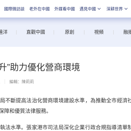
國際微訪談
老外在中國
外媒看中國
遇見中國
深耕世界
遠洋
|
直觀中國
|
原創
|
視頻
|
融
升”助力優化營商環境
線
編輯：陳莉莉
不斷提高法治化營商環境建設水準，為推動全市經濟
保障和優質法律服務。
法水準。張家港市司法局深化企業行政合規指導清單