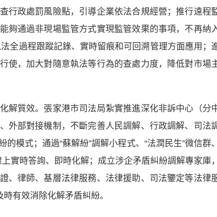
查行政處罰風險點，引導企業依法合規經營；推行遠程
能夠通過非現場監管方式實現監管效果的事項，不再納
政執法全過程跟蹤記錄、實時留痕和可回溯管理方面應用；
行使，加大對隨意執法等行為的查處力度，降低對市場
解質效。張家港市司法局紮實推進深化非訴中心（分
、外部對接機制，不斷完善人民調解、行政調解、司法
的模式；通過“蘇解紛”調解小程式、“法潤民生”微信群
糾紛線上實時答詢、即時化解；成立涉企矛盾糾紛調解專家庫
證、律師、基層法律服務、法律援助、司法鑒定等法律
及時有效消除化解矛盾糾紛。