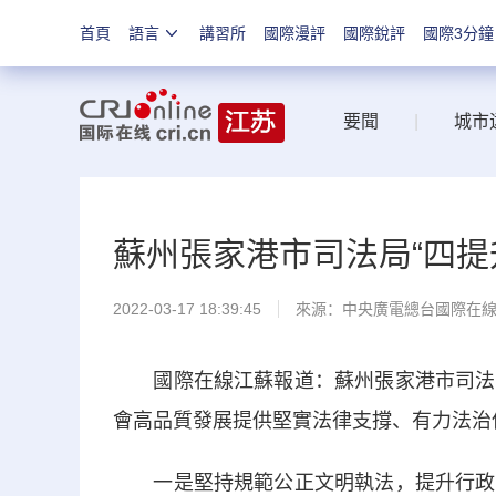
首頁
語言
講習所
國際漫評
國際銳評
國際3分鐘
要聞
|
城市
蘇州張家港市司法局“四提
2022-03-17 18:39:45
來源：中央廣電總台國際在
國際在線江蘇報道：蘇州張家港市司法局
會高品質發展提供堅實法律支撐、有力法治
一是堅持規範公正文明執法，提升行政執