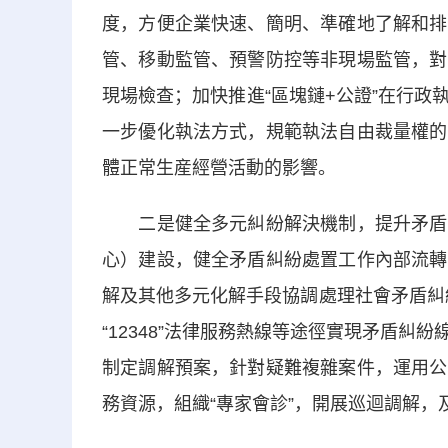
度，方便企業快速、簡明、準確地了解和排
管、移動監管、預警防控等非現場監管，對
現場檢查；加快推進“區塊鏈+公證”在行
一步優化執法方式，規範執法自由裁量權的
體正常生産經營活動的影響。
二是健全多元糾紛解決機制，提升矛盾化
心）建設，健全矛盾糾紛處置工作內部流轉
解及其他多元化解手段協調處理社會矛盾糾紛
“12348”法律服務熱線等途徑實現矛盾
制定調解預案，針對疑難複雜案件，運用公
務資源，組織“專家會診”，開展巡迴調解，