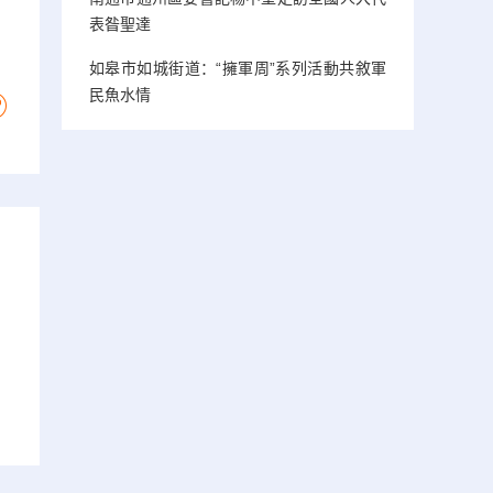
表昝聖達
如皋市如城街道：“擁軍周”系列活動共敘軍
民魚水情