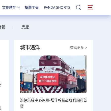
文娛體育
樓蘭平臺
PANDA SHORTS
站內搜索
播報
|
房産
城市遠洋
查看更多 >
社
連徐集結中心徐州-塔什幹精品班列順利首
發
制