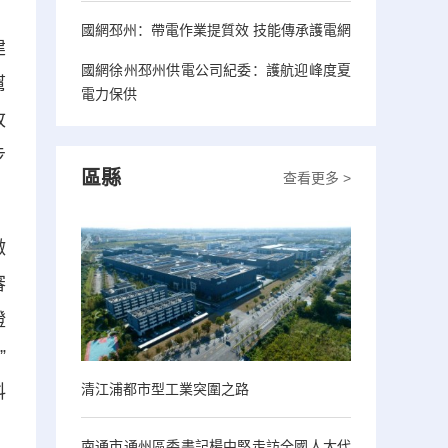
，
國網邳州：帶電作業提質效 技能傳承護電網
建
國網徐州邳州供電公司紀委：護航迎峰度夏
幫
電力保供
改
步
區縣
查看更多 >
微
審
證
”
清江浦都市型工業突圍之路
料
，
南通市通州區委書記楊中堅走訪全國人大代