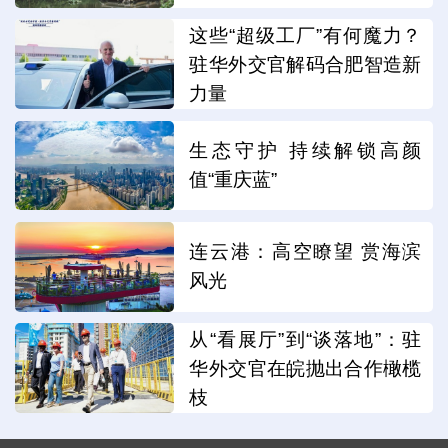
这些“超级工厂”有何魔力？
驻华外交官解码合肥智造新
力量
生态守护 持续解锁高颜
值“重庆蓝”
连云港：高空瞭望 赏海滨
风光
从“看展厅”到“谈落地”：驻
华外交官在皖抛出合作橄榄
枝