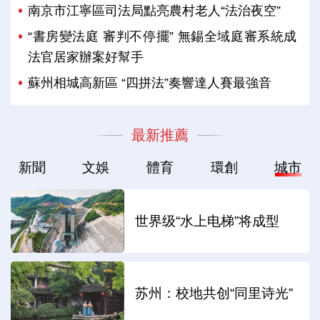
南京市江寧區司法局點亮農村老人“法治夜空”
“書房變法庭 審判不停擺” 無錫全域庭審系統成
法官居家辦案好幫手
蘇州相城高新區 “四拼法”奏響達人賽最強音
最新推薦
新聞
文娛
體育
環創
城市
世界级“水上电梯”将成型
苏州：校地共创“同里诗光”