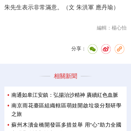
朱先生表示非常滿意。（文 朱洪軍 應丹瑜）
編輯：楊心怡
分享：
相關新聞
南通如皋江安鎮：弘揚治沙精神 賡續紅色血脈
南京雨花臺區組織轄區萌娃開啟垃圾分類研學
之旅
蘇州木瀆金橋開發區多措並舉 用“心”助力全國