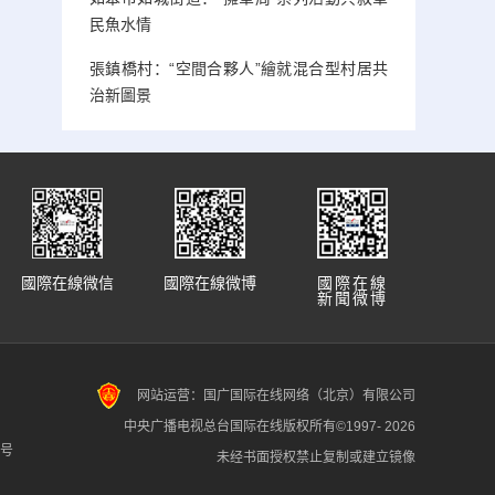
民魚水情
張鎮橋村：“空間合夥人”繪就混合型村居共
治新圖景
國際在線微信
國際在線微博
國際在線
新聞微博
网站运营：国广国际在线网络（北京）有限公司
中央广播电视总台国际在线版权所有©1997-
2026
7号
未经书面授权禁止复制或建立镜像