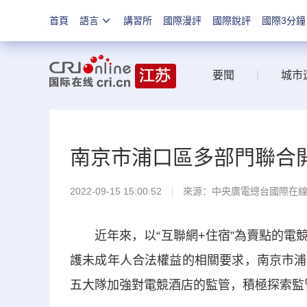
首頁
語言
講習所
國際漫評
國際銳評
國際3分鐘
要聞
|
城市
南京市浦口區多部門聯合
2022-09-15 15:00:52
來源：中央廣電總台國際在
近年來，以“互聯網+住宿”為賣點的電競
護未成年人合法權益的相關要求，南京市浦
五大隊加強對電競酒店的監管，積極探索監