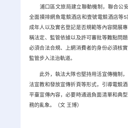
浦口區文旅局建立聯動機制，聯合公安和
全面摸排網魚電競酒店和壹號電競酒店等5
成年人以及實名登記是否規範等內容開展專
稱法定、監管依據以及許可審批等難點問題
必須合法合規、上網消費者的身份必須核實
監管步入法治軌道。
此外，執法大隊也堅持用活宣傳機制，積
法宣教和發放宣傳折頁等形式，引導電競酒
平臺宣傳內容，必要時通過負面清單和典型
務的亂象。（文 王博）