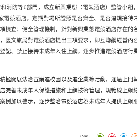
消防等6部門，成立新興業態（電競酒店）監管小組
家電競酒店，定期對場所證照是否齊全、是否違規接待
項檢查；健全管理機制，針對新興業態電競酒店存在的
，區文旅局對電競酒店提出三項要求，即互聯網經營內
登記、禁止接待未成年入住上網，逐步推進電競酒店行
極開展法治宣講進校園以及進企業等活動，通過上門
店完善未成年人保護措施和上網技術管理，規範線上網
案例加以警示，逐步整治電競酒店為未成年人提供上網