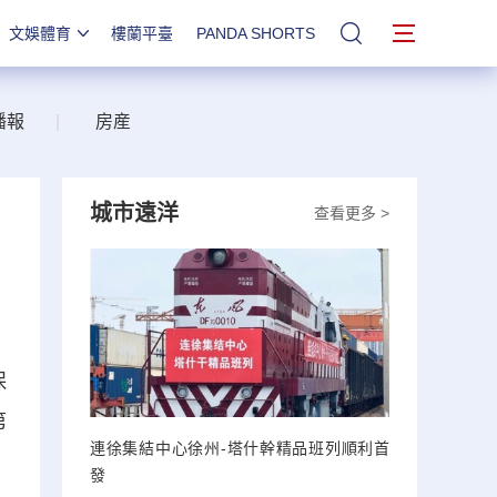
文娛體育
樓蘭平臺
PANDA SHORTS
站內搜索
播報
|
房産
城市遠洋
查看更多 >
保
第
連徐集結中心徐州-塔什幹精品班列順利首
發