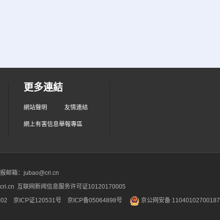
更多連結
網站聲明
友情連結
網上有害信息舉報專區
箱：jubao@cri.cn
ri.cn 互联网新闻信息服务许可证10120170005
2 京ICP证120531号
京ICP备05064898号
京公网安备 1104010270018