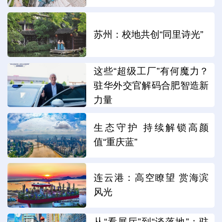
苏州：校地共创“同里诗光”
这些“超级工厂”有何魔力？
驻华外交官解码合肥智造新
力量
生态守护 持续解锁高颜
值“重庆蓝”
连云港：高空瞭望 赏海滨
风光
从“看展厅”到“谈落地”：驻