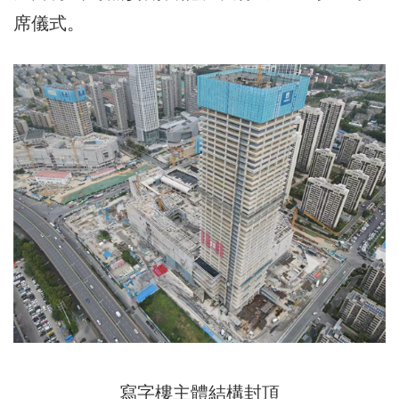
席儀式。
寫字樓主體結構封頂