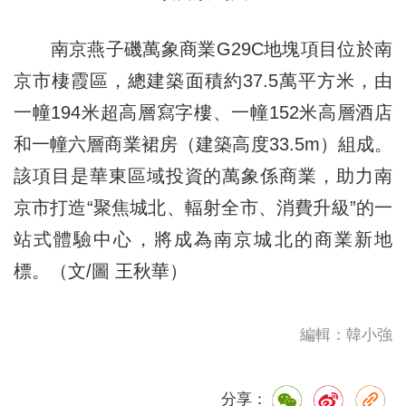
南京燕子磯萬象商業G29C地塊項目位於南
京市棲霞區，總建築面積約37.5萬平方米，由
一幢194米超高層寫字樓、一幢152米高層酒店
和一幢六層商業裙房（建築高度33.5m）組成。
該項目是華東區域投資的萬象係商業，助力南
京市打造“聚焦城北、輻射全市、消費升級”的一
站式體驗中心，將成為南京城北的商業新地
標。（文/圖 王秋華）
編輯：韓小強
分享：